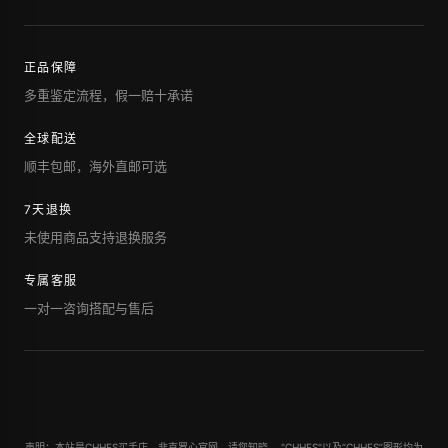
正品保障
多重鉴定流程，假一赔十承诺
全球配送
顺丰包邮，海外直邮可选
7天退换
未使用商品支持退换服务
专属客服
一对一咨询搭配与售后
声明：本站是CHHES买手店，非克罗心官网，请您知晓。 "CHHES"以及“CHHES”图形均为