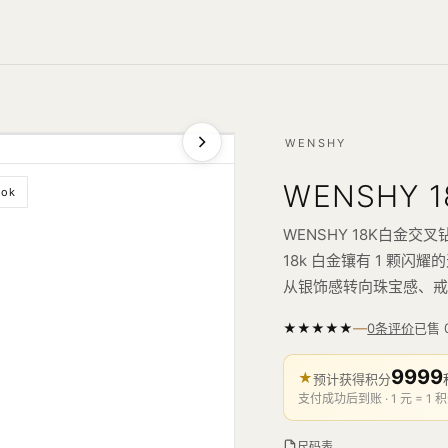
WENSHY
WENSHY
ook
WENSHY 18K白金交
18k 白金镶有 1 颗
从银饰感转向珠宝感、
—
★
★
★
★
★
已售
0条评价
9999
★
预计获得积分
支付成功后到账 · 1 元 = 1 积
尺码表