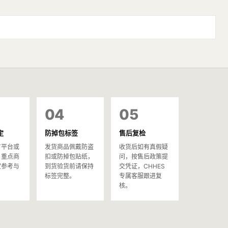
04
05
定
防掉包标签
售后复检
方平台或
发货商品佩戴防盗
收货后如有真假疑
，重点商
扣或防掉包贴纸，
问，按售后政策提
定参考与
到货验货前请保持
交凭证，CHHES
。
标签完整。
专属客服跟进复
核。