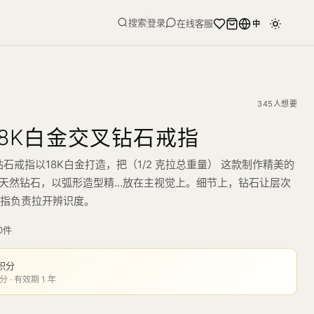
搜索
登录
在线客服
中
345人想要
 18K白金交叉钻石戒指
叉钻石戒指以18K白金打造，把（1/2 克拉总重量） 这款制作精美的
闪耀的天然钻石，以弧形造型精…放在主视觉上。细节上，钻石让层次
戒指负责拉开辨识度。
0
件
积分
分 · 有效期 1 年