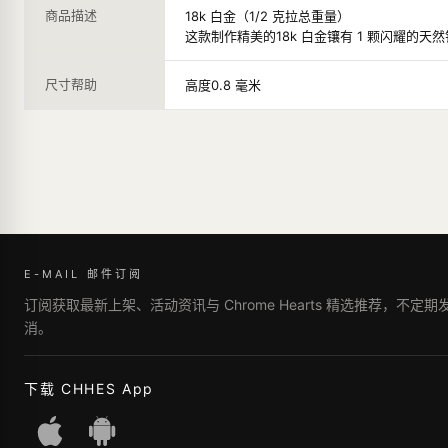
商品描述
18k 白金（1/2 克拉总重量）
这款制作精美的18k 白金镶有 1 颗闪耀的
尺寸帮助
高度0.8 毫米
E-MAIL 邮件订阅
订阅获取最新上架、活动资讯与 Chrome Hearts 精选推荐，不定
消。
下载 CHHES App