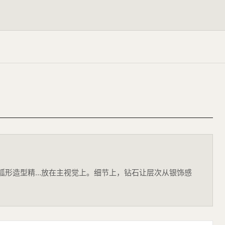
钻石，以弧形造型精…放在主视觉上。细节上，钻石让层次从银饰感