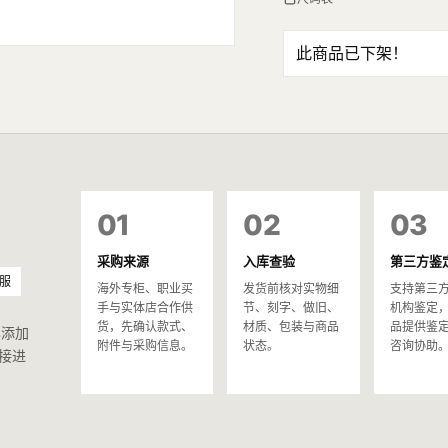
此商品已下架！
01
02
03
采购来源
入库查验
第三方鉴
服
海外专柜、职业买
发货前核对实物细
支持第三
手与实体店合作供
节、刻字、做旧、
机构鉴定
货，先确认款式、
材质、包装与商品
品提供鉴
已添加
附件与采购信息。
状态。
咨询协助
接进