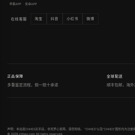
苹果APP
安卓APP
淘宝
抖音
小红书
微博
在线客服
正品保障
全球配送
多重鉴定流程，假一赔十承诺
顺丰包邮，海外
声明：本站是CHHES买手店，非克罗心官网，请您知晓。 "CHHES"以及“CHHES”图形均为注册
© 2026 chhes.com All rights reserved.