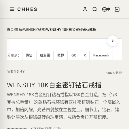
CHHES
中
首页
/
饰品
/
WENSHY钻戒
/
WENSHY 18K白金密钉钻石戒指
分享到：
微信
朋友圈
微博
QQ
X
Facebook
WENSHY
886人想要
WENSHY 18K白金密钉钻石戒指
WENSHY 18K白金密钉钻石戒指以18K白金打造，把（1/3
克拉总重量） 这款钻石戒环饰有双排密钉镶钻石，全部嵌入
中，加倍闪耀，光芒四射放在主视觉上。细节上，钻石、镶
钻让层次从银饰感转向珠宝感、戒指负责拉开辨识度。
—
★
★
★
★
★
已售
27
件