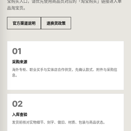
宝购买入口，请优先使用商品页对应的「淘宝购买」链接进入单
品淘宝页。
官方渠道说明
退换货政策
01
采购来源
海外专柜、职业买手与实体店合作供货，先确认款式、附件与采购信
息。
02
入库查验
发货前核对实物细节、刻字、做旧、材质、包装与商品状态。