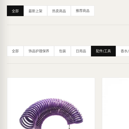
推荐商品
全部
最新上架
热卖商品
全部
饰品护理保养
包装
日用品
配件/工具
香水