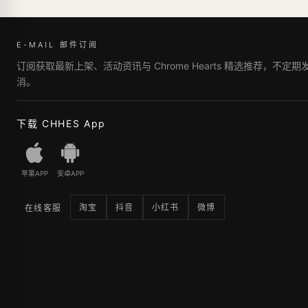
E-MAIL 邮件订阅
订阅获取最新上架、活动资讯与 Chrome Hearts 精选推荐，不定
消。
下载 CHHES App
苹果APP
安卓APP
淘宝
抖音
小红书
微博
在线客服