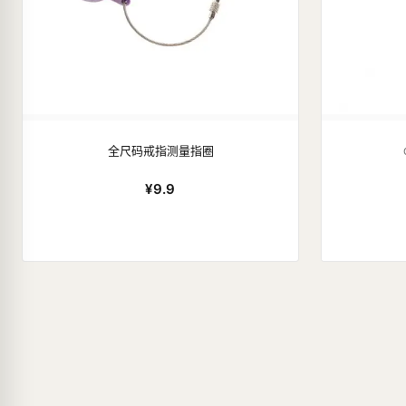
全尺码戒指测量指圈
¥9.9