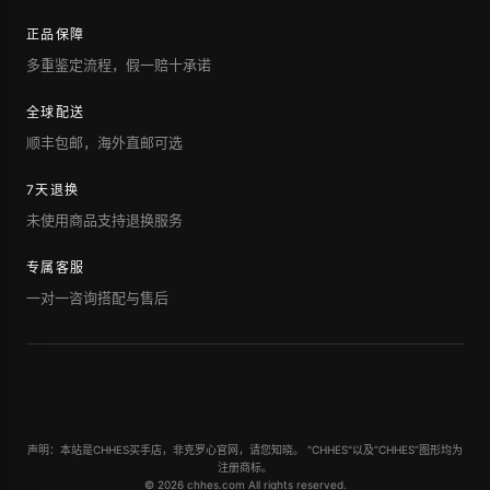
正品保障
多重鉴定流程，假一赔十承诺
全球配送
顺丰包邮，海外直邮可选
7天退换
未使用商品支持退换服务
专属客服
一对一咨询搭配与售后
声明：本站是CHHES买手店，非克罗心官网，请您知晓。 "CHHES"以及“CHHES”图形均为
注册商标。
© 2026 chhes.com All rights reserved.