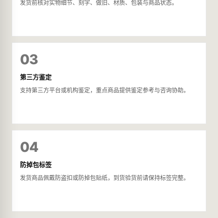
发货前核对实物细节、刻字、做旧、材质、包装与商品状态。
03
第三方鉴定
支持第三方平台或机构鉴定，重点商品提供鉴定参考与咨询协助。
04
防掉包标签
发货商品佩戴防盗扣或防掉包贴纸，到货验货前请保持标签完整。