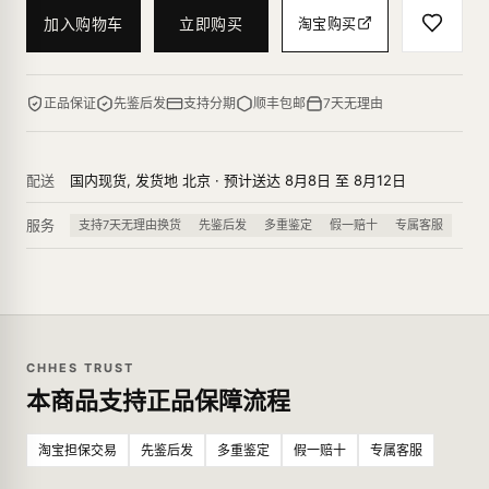
加入购物车
立即购买
淘宝购买
正品保证
先鉴后发
支持分期
顺丰包邮
7天无理由
配送
国内现货, 发货地 北京 · 预计送达 8月8日 至 8月12日
服务
支持7天无理由换货
先鉴后发
多重鉴定
假一赔十
专属客服
CHHES TRUST
本商品支持正品保障流程
淘宝担保交易
先鉴后发
多重鉴定
假一赔十
专属客服