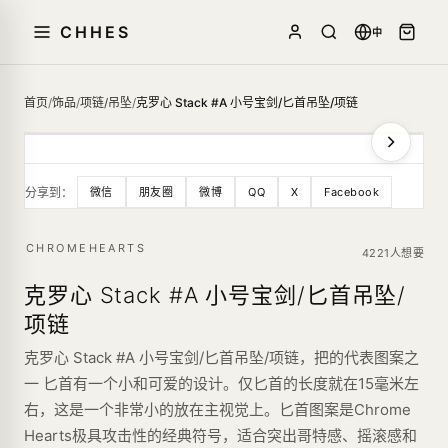
CHHES
中
首页
/
饰品
/
项链/吊坠
/
克罗心 Stack #A 小号宝剑/匕首吊坠/项链
分享到：
微信
朋友圈
微博
QQ
X
Facebook
CHROMEHEARTS
4221人想要
克罗心 Stack #A 小号宝剑/匕首吊坠/
项链
克罗心 Stack #A 小号宝剑/匕首吊坠/项链，把的代表图案之
一 匕首有一个小和可爱的设计。仅匕首的长度就在15毫米左
右，这是一个非常小的放在主视觉上。匕首图案是Chrome
Hearts极具攻击性的经典符号，适合突出哥特感、摇滚感和