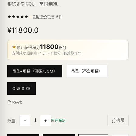
银饰雕刻层次。美国制造。
—
★
★
★
★
★
已售
5
件
0条评价
¥11800.0
11800
★
预计获得积分
积分
支付成功后到账 · 1 元 = 1 积分 · 有效期 1 年
吊坠+项链（项链75CM）
吊坠（不含项链）
ONE SIZE
尺码表
−
+
数量
库存充足
客服