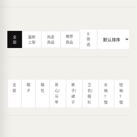
推荐
全
最新
热卖
筛
部
上架
商品
商品
选
全
帽
箱
背
裤
卫
长
短
部
子
包
心/
子/
衣/
袖
袖
马
裙
帽
T
T
甲
子
衫
恤
恤