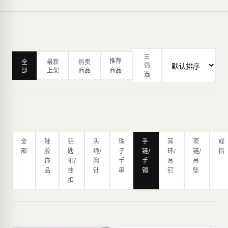
推荐
全
最新
热卖
筛
部
上架
商品
商品
选
全
硅
钥
头
珠
手
耳
项
戒
部
胶
匙
绳/
子
链/
环/
链/
指
饰
扣/
胸
手
手
耳
吊
品
挂
针
串
镯
钉
坠
扣