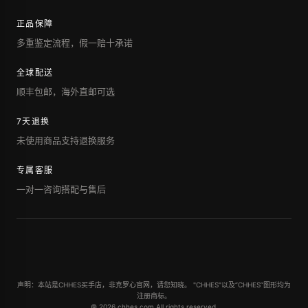
正品保障
多重鉴定流程，假一赔十承诺
全球配送
顺丰包邮，海外直邮可选
7天退换
未使用商品支持退换服务
专属客服
一对一咨询搭配与售后
声明：本站是CHHES买手店，非克罗心官网，请您知晓。 "CHHES"以及“CHHES”图形均为
注册商标。
© 2026 chhes.com All rights reserved.