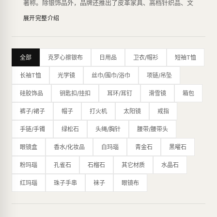
著称。除银饰品外，品牌还推出了皮革家具、高档针织品、文
具、香水、眼镜和手表等多种产品系列。
展开完整介绍
Chrome Hearts的设计风格独具特色，主要运用了滑稽、嘲
讽、庸俗的图案，富有反叛精神，以其个性化的风格吸引了众
多年轻人的喜爱。银饰品系列是品牌的代表作之一，由于采用
了高品质的925纯银，其产品在银饰品行业享有盛誉。此外，
全部
克罗心擦银布
日用品
卫衣/帽衫
短袖T恤
品牌还推出了珠宝系列，使用了白金、钻石等高档材料，展现
了其奢华品质。
长袖T恤
光学镜
丝巾/围巾/浴巾
项链/吊坠
Chrome Hearts的限量生产方式也是品牌的特点之一，每一
款产品都是经过设计师精心设计、手工制作，数量极其有限。
硅胶饰品
钥匙扣/挂扣
耳环/耳钉
滑雪镜
箱包
这种生产方式为品牌赢得了一批忠实的粉丝，也让其产品变得
更加稀有和有价值。
裤子/裙子
帽子
打火机
太阳镜
戒指
除了其独特的设计风格和高品质的材料，Chrome Hearts在
制作工艺上也非常讲究，采用了传统的银匠工艺，从设计、铸
手链/手镯
绿松石
头绳/胸针
腰带/腰带头
造、打磨到雕刻都采用手工完成，每一件产品都是经过多道工
眼镜盒
香水/化妆品
白玛瑙
青金石
黑曜石
序精雕细琢而成，完美地展现了品牌的高品质和工艺水平。
其设计风格以哥特式摇滚元素为主，融合了浓郁的个性和奢
粉玛瑙
孔雀石
石榴石
其它材质
水晶石
华，成为时尚圈的标志之一。品牌曾获得CFDA大奖，并受到
众多艺术家和名人的喜爱，如Virgil Abloh、Bella Hadid、滚
红玛瑙
珠子手串
袜子
眼镜布
石、百家乐等。
最新的纽约旗舰店是一个占地16,000平方英尺的主题公园，
内部装饰摆满了克罗心标志性的十字花图案、乌木十字架图
案、全尺寸的皮革恐龙等，展现了品牌的独特魅力。