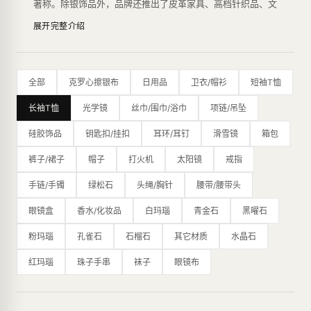
著称。除银饰品外，品牌还推出了皮革家具、高档针织品、文
具、香水、眼镜和手表等多种产品系列。
展开完整介绍
Chrome Hearts的设计风格独具特色，主要运用了滑稽、嘲
讽、庸俗的图案，富有反叛精神，以其个性化的风格吸引了众
多年轻人的喜爱。银饰品系列是品牌的代表作之一，由于采用
了高品质的925纯银，其产品在银饰品行业享有盛誉。此外，
全部
克罗心擦银布
日用品
卫衣/帽衫
短袖T恤
品牌还推出了珠宝系列，使用了白金、钻石等高档材料，展现
了其奢华品质。
长袖T恤
光学镜
丝巾/围巾/浴巾
项链/吊坠
Chrome Hearts的限量生产方式也是品牌的特点之一，每一
款产品都是经过设计师精心设计、手工制作，数量极其有限。
硅胶饰品
钥匙扣/挂扣
耳环/耳钉
滑雪镜
箱包
这种生产方式为品牌赢得了一批忠实的粉丝，也让其产品变得
更加稀有和有价值。
裤子/裙子
帽子
打火机
太阳镜
戒指
除了其独特的设计风格和高品质的材料，Chrome Hearts在
制作工艺上也非常讲究，采用了传统的银匠工艺，从设计、铸
手链/手镯
绿松石
头绳/胸针
腰带/腰带头
造、打磨到雕刻都采用手工完成，每一件产品都是经过多道工
眼镜盒
香水/化妆品
白玛瑙
青金石
黑曜石
序精雕细琢而成，完美地展现了品牌的高品质和工艺水平。
其设计风格以哥特式摇滚元素为主，融合了浓郁的个性和奢
粉玛瑙
孔雀石
石榴石
其它材质
水晶石
华，成为时尚圈的标志之一。品牌曾获得CFDA大奖，并受到
众多艺术家和名人的喜爱，如Virgil Abloh、Bella Hadid、滚
红玛瑙
珠子手串
袜子
眼镜布
石、百家乐等。
最新的纽约旗舰店是一个占地16,000平方英尺的主题公园，
内部装饰摆满了克罗心标志性的十字花图案、乌木十字架图
案、全尺寸的皮革恐龙等，展现了品牌的独特魅力。