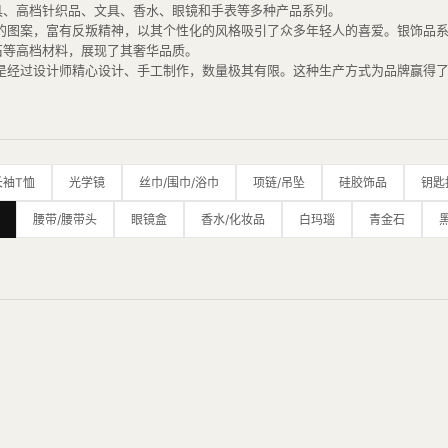
具、高档针织品、文具、香水、眼镜和手表等多种产品系列。
讽、庸俗的图案，富有反叛精神，以其个性化的风格吸引了众多年轻人的喜爱。银饰
石等高档材料，展现了其奢华品质。
款产品都是经过设计师精心设计、手工制作，数量极其有限。这种生产方式为品牌赢
制作工艺上也非常讲究，采用了传统的银匠工艺，从设计、铸造、打磨到雕刻都采用
志之一。品牌曾获得CFDA大奖，并受到众多艺术家和名人的喜爱，如Virgil A
装饰摆满了克罗心标志性的十字花图案、乌木十字架图案、全尺寸的皮革恐龙等，
长袖T恤
光学镜
丝巾/围巾/浴巾
项链/吊坠
硅胶饰品
钥匙
腰带/腰带头
眼镜盒
香水/化妆品
白玛瑙
青金石