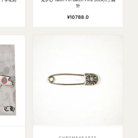
针
¥10788.0
CHROMEHEARTS