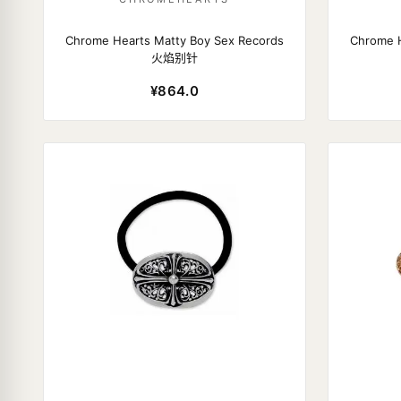
Chrome Hearts Matty Boy Sex Records
Chrome H
火焰别针
¥864.0