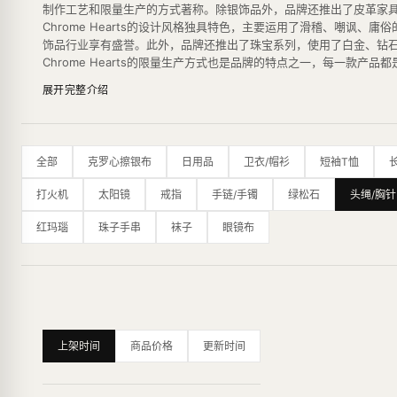
制作工艺和限量生产的方式著称。除银饰品外，品牌还推出了皮革家
Chrome Hearts的设计风格独具特色，主要运用了滑稽、嘲
饰品行业享有盛誉。此外，品牌还推出了珠宝系列，使用了白金、钻
Chrome Hearts的限量生产方式也是品牌的特点之一，每一
除了其独特的设计风格和高品质的材料，Chrome Hearts在
展开完整介绍
牌的高品质和工艺水平。
其设计风格以哥特式摇滚元素为主，融合了浓郁的个性和奢华，成为时尚圈的标
最新的纽约旗舰店是一个占地16,000平方英尺的主题公园，内部
全部
克罗心擦银布
日用品
卫衣/帽衫
短袖T恤
打火机
太阳镜
戒指
手链/手镯
绿松石
头绳/胸针
红玛瑙
珠子手串
袜子
眼镜布
上架时间
商品价格
更新时间