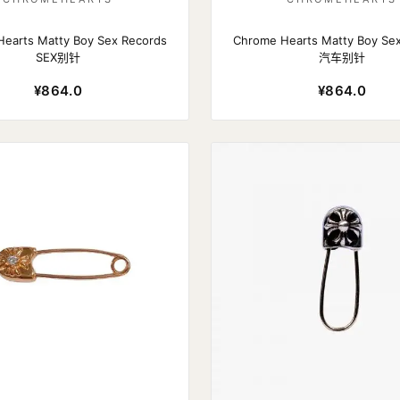
earts Matty Boy Sex Records
Chrome Hearts Matty Boy Se
SEX别针
汽车别针
¥864.0
¥864.0