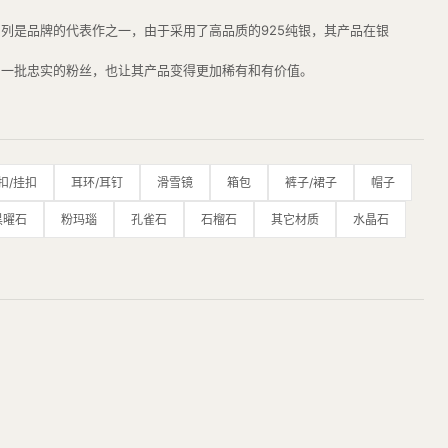
品系列是品牌的代表作之一，由于采用了高品质的925纯银，其产品在银
得了一批忠实的粉丝，也让其产品变得更加稀有和有价值。
手工完成，每一件产品都是经过多道工序精雕细琢而成，完美地展现了品
bloh、Bella Hadid、滚石、百家乐等。
展现了品牌的独特魅力。
扣/挂扣
耳环/耳钉
滑雪镜
箱包
裤子/裙子
帽子
黑曜石
粉玛瑙
孔雀石
石榴石
其它材质
水晶石