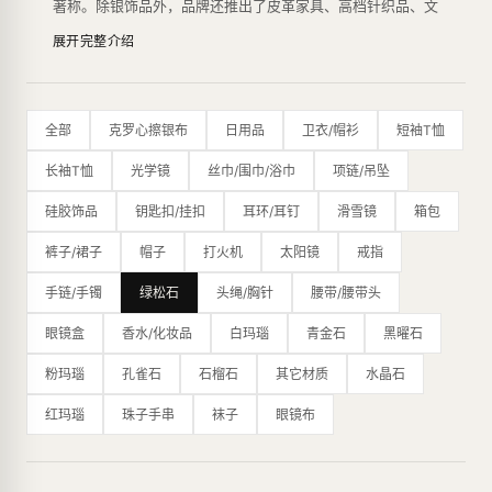
著称。除银饰品外，品牌还推出了皮革家具、高档针织品、文
具、香水、眼镜和手表等多种产品系列。
展开完整介绍
Chrome Hearts的设计风格独具特色，主要运用了滑稽、嘲
讽、庸俗的图案，富有反叛精神，以其个性化的风格吸引了众
多年轻人的喜爱。银饰品系列是品牌的代表作之一，由于采用
了高品质的925纯银，其产品在银饰品行业享有盛誉。此外，
全部
克罗心擦银布
日用品
卫衣/帽衫
短袖T恤
品牌还推出了珠宝系列，使用了白金、钻石等高档材料，展现
了其奢华品质。
长袖T恤
光学镜
丝巾/围巾/浴巾
项链/吊坠
Chrome Hearts的限量生产方式也是品牌的特点之一，每一
款产品都是经过设计师精心设计、手工制作，数量极其有限。
硅胶饰品
钥匙扣/挂扣
耳环/耳钉
滑雪镜
箱包
这种生产方式为品牌赢得了一批忠实的粉丝，也让其产品变得
更加稀有和有价值。
裤子/裙子
帽子
打火机
太阳镜
戒指
除了其独特的设计风格和高品质的材料，Chrome Hearts在
制作工艺上也非常讲究，采用了传统的银匠工艺，从设计、铸
手链/手镯
绿松石
头绳/胸针
腰带/腰带头
造、打磨到雕刻都采用手工完成，每一件产品都是经过多道工
眼镜盒
香水/化妆品
白玛瑙
青金石
黑曜石
序精雕细琢而成，完美地展现了品牌的高品质和工艺水平。
其设计风格以哥特式摇滚元素为主，融合了浓郁的个性和奢
粉玛瑙
孔雀石
石榴石
其它材质
水晶石
华，成为时尚圈的标志之一。品牌曾获得CFDA大奖，并受到
众多艺术家和名人的喜爱，如Virgil Abloh、Bella Hadid、滚
红玛瑙
珠子手串
袜子
眼镜布
石、百家乐等。
最新的纽约旗舰店是一个占地16,000平方英尺的主题公园，
内部装饰摆满了克罗心标志性的十字花图案、乌木十字架图
案、全尺寸的皮革恐龙等，展现了品牌的独特魅力。