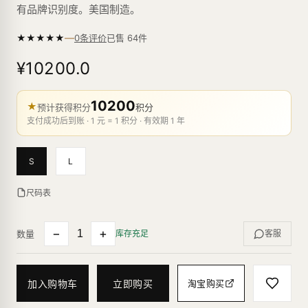
有品牌识别度。美国制造。
—
★
★
★
★
★
已售
64
件
0条评价
¥10200.0
10200
★
预计获得积分
积分
支付成功后到账 · 1 元 = 1 积分 · 有效期 1 年
S
L
尺码表
−
+
数量
库存充足
客服
加入购物车
立即购买
淘宝购买