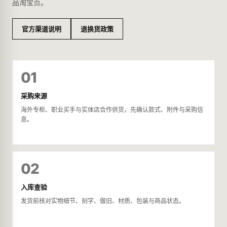
品淘宝页。
官方渠道说明
退换货政策
01
采购来源
海外专柜、职业买手与实体店合作供货，先确认款式、附件与采购信
息。
02
入库查验
发货前核对实物细节、刻字、做旧、材质、包装与商品状态。