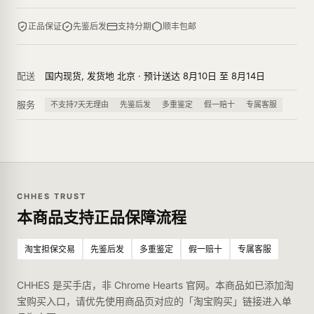
正品保证
先鉴后发
支持分期
顺丰包邮
配送
国内现货, 发货地 北京 · 预计送达 8月10日 至 8月14日
服务
不支持7天无理由
先鉴后发
多重鉴定
假一赔十
专属客服
CHHES TRUST
本商品支持正品保障流程
淘宝担保交易
先鉴后发
多重鉴定
假一赔十
专属客服
CHHES 是买手店，非 Chrome Hearts 官网。本商品如已添加淘
宝购买入口，请优先使用商品页对应的「淘宝购买」链接进入单