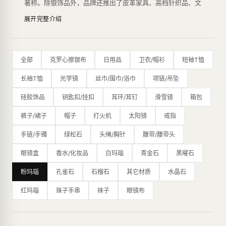
著称。除银饰品外，品牌还推出了皮革家具、高档针织品、文
具、香水、眼镜和手表等多种产品系列。
展开完整介绍
Chrome Hearts的设计风格独具特色，主要运用了滑稽、嘲
讽、庸俗的图案，富有反叛精神，以其个性化的风格吸引了众
多年轻人的喜爱。银饰品系列是品牌的代表作之一，由于采用
了高品质的925纯银，其产品在银饰品行业享有盛誉。此外，
全部
克罗心擦银布
日用品
卫衣/帽衫
短袖T恤
品牌还推出了珠宝系列，使用了白金、钻石等高档材料，展现
了其奢华品质。
长袖T恤
光学镜
丝巾/围巾/浴巾
项链/吊坠
Chrome Hearts的限量生产方式也是品牌的特点之一，每一
款产品都是经过设计师精心设计、手工制作，数量极其有限。
硅胶饰品
钥匙扣/挂扣
耳环/耳钉
滑雪镜
箱包
这种生产方式为品牌赢得了一批忠实的粉丝，也让其产品变得
更加稀有和有价值。
裤子/裙子
帽子
打火机
太阳镜
戒指
除了其独特的设计风格和高品质的材料，Chrome Hearts在
制作工艺上也非常讲究，采用了传统的银匠工艺，从设计、铸
手链/手镯
绿松石
头绳/胸针
腰带/腰带头
造、打磨到雕刻都采用手工完成，每一件产品都是经过多道工
眼镜盒
香水/化妆品
白玛瑙
青金石
黑曜石
序精雕细琢而成，完美地展现了品牌的高品质和工艺水平。
其设计风格以哥特式摇滚元素为主，融合了浓郁的个性和奢
粉玛瑙
孔雀石
石榴石
其它材质
水晶石
华，成为时尚圈的标志之一。品牌曾获得CFDA大奖，并受到
众多艺术家和名人的喜爱，如Virgil Abloh、Bella Hadid、滚
红玛瑙
珠子手串
袜子
眼镜布
石、百家乐等。
最新的纽约旗舰店是一个占地16,000平方英尺的主题公园，
内部装饰摆满了克罗心标志性的十字花图案、乌木十字架图
案、全尺寸的皮革恐龙等，展现了品牌的独特魅力。