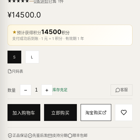
—
★
★
★
★
★
已售
1
件
0条评价
¥14500.0
14500
★
预计获得积分
积分
支付成功后到账 · 1 元 = 1 积分 · 有效期 1 年
S
L
尺码表
−
+
数量
库存充足
客服
加入购物车
立即购买
淘宝购买
正品保证
先鉴后发
支持分期
顺丰包邮