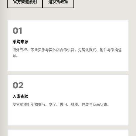
官方渠道说明
退换货政策
01
采购来源
海外专柜、职业买手与实体店合作供货，先确认款式、附件与采购信
息。
02
入库查验
发货前核对实物细节、刻字、做旧、材质、包装与商品状态。