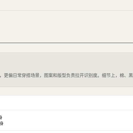
0％纯棉打造，更偏日常穿搭场景，图案和版型负责拉开识别度。细节上，
身
合身