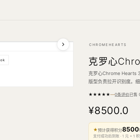
CHROMEHEARTS
克罗心Chro
ook
克罗心Chrome Hea
版型负责拉开识别度。
—
★
★
★
★
★
已售
0条评价
¥8500.0
8500
★
预计获得积分
支付成功后到账 · 1 元 = 1 积