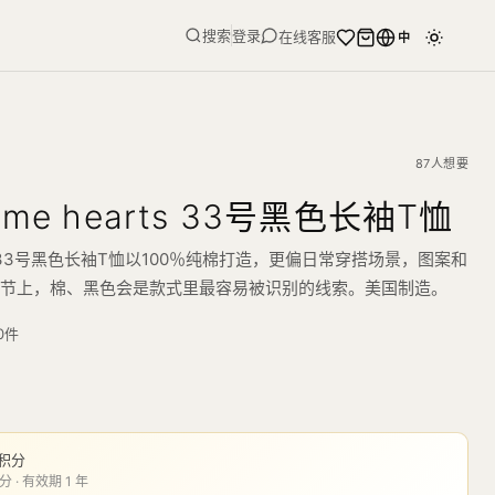
搜索
登录
在线客服
中
87人想要
me hearts 33号黑色长袖T恤
rts 33号黑色长袖T恤以100％纯棉打造，更偏日常穿搭场景，图案和
细节上，棉、黑色会是款式里最容易被识别的线索。美国制造。
0
件
积分
分 · 有效期 1 年