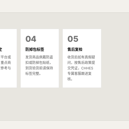
04
05
定
防掉包标签
售后复检
方平台或
发货商品佩戴防盗
收货后如有真假疑
，重点商
扣或防掉包贴纸，
问，按售后政策提
定参考与
到货验货前请保持
交凭证，CHHES
。
标签完整。
专属客服跟进复
核。