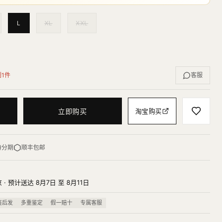
L
XL
XXL
剩1件
客服
立即购买
淘宝购买
持分期
顺丰包邮
· 预计送达 8月7日 至 8月11日
鉴后发
多重鉴定
假一赔十
专属客服