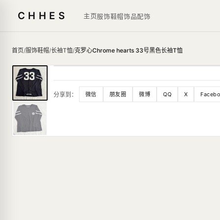
CHHES
主页
服饰鞋帽
饰品
配饰
首页
/
服饰鞋帽
/
长袖T恤
/
克罗心Chrome hearts 33号黑色长袖T恤
分享到：
微信
朋友圈
微博
QQ
X
Faceb