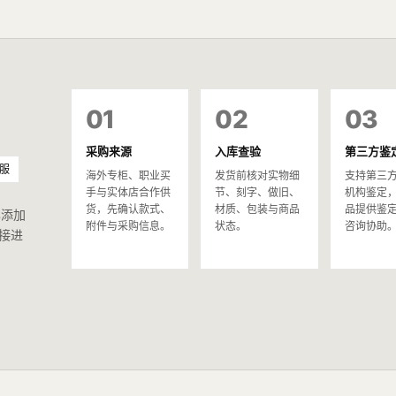
01
02
03
采购来源
入库查验
第三方鉴
服
海外专柜、职业买
发货前核对实物细
支持第三
手与实体店合作供
节、刻字、做旧、
机构鉴定
货，先确认款式、
材质、包装与商品
品提供鉴
已添加
附件与采购信息。
状态。
咨询协助
接进