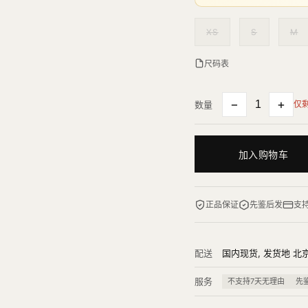
XS
S
M
尺码表
−
+
数量
仅
加入购物车
正品保证
先鉴后发
支
配送
国内现货, 发货地 北京 
服务
不支持7天无理由
先