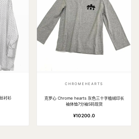
S
CHROMEHEARTS
 真丝衬衫
克罗心 Chrome hearts 灰色三十字植绒印长
袖体恤7分袖S码现货
¥10200.0