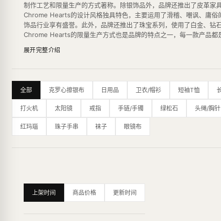
制作工艺和限量生产的方式著称。除银饰品外，品牌还推出了皮革家
Chrome Hearts的设计风格独具特色，主要运用了滑稽、嘲
饰品行业享有盛誉。此外，品牌还推出了珠宝系列，使用了白金、钻
Chrome Hearts的限量生产方式也是品牌的特点之一，每一
除了其独特的设计风格和高品质的材料，Chrome Hearts在
展开完整介绍
牌的高品质和工艺水平。
其设计风格以哥特式摇滚元素为主，融合了浓郁的个性和奢华，成为时尚圈的标
最新的纽约旗舰店是一个占地16,000平方英尺的主题公园，内部
全部
克罗心擦银布
日用品
卫衣/帽衫
短袖T恤
打火机
太阳镜
戒指
手链/手镯
绿松石
头绳/胸针
红玛瑙
珠子手串
袜子
眼镜布
上架时间
商品价格
更新时间