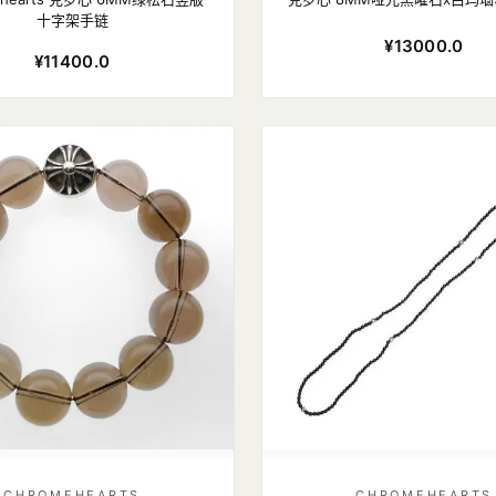
十字架手链
¥13000.0
¥11400.0
CHROMEHEARTS
CHROMEHEARTS