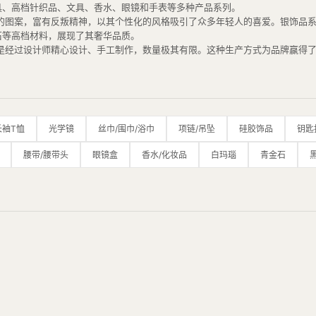
具、高档针织品、文具、香水、眼镜和手表等多种产品系列。
讽、庸俗的图案，富有反叛精神，以其个性化的风格吸引了众多年轻人的喜爱。银饰
石等高档材料，展现了其奢华品质。
款产品都是经过设计师精心设计、手工制作，数量极其有限。这种生产方式为品牌赢
制作工艺上也非常讲究，采用了传统的银匠工艺，从设计、铸造、打磨到雕刻都采用
志之一。品牌曾获得CFDA大奖，并受到众多艺术家和名人的喜爱，如Virgil A
装饰摆满了克罗心标志性的十字花图案、乌木十字架图案、全尺寸的皮革恐龙等，
长袖T恤
光学镜
丝巾/围巾/浴巾
项链/吊坠
硅胶饰品
钥匙
腰带/腰带头
眼镜盒
香水/化妆品
白玛瑙
青金石