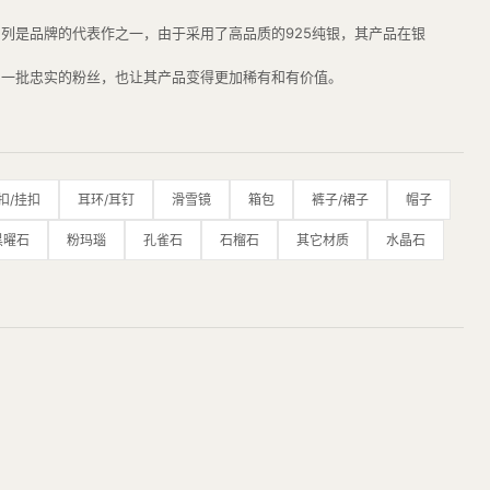
品系列是品牌的代表作之一，由于采用了高品质的925纯银，其产品在银
得了一批忠实的粉丝，也让其产品变得更加稀有和有价值。
手工完成，每一件产品都是经过多道工序精雕细琢而成，完美地展现了品
bloh、Bella Hadid、滚石、百家乐等。
展现了品牌的独特魅力。
扣/挂扣
耳环/耳钉
滑雪镜
箱包
裤子/裙子
帽子
黑曜石
粉玛瑙
孔雀石
石榴石
其它材质
水晶石