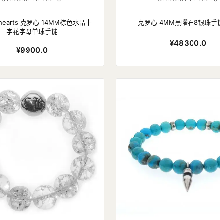
 hearts 克罗心 14MM棕色水晶十
克罗心 4MM黑曜石8银珠手
字花字母单球手链
¥48300.0
¥9900.0