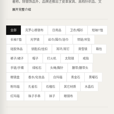
著称。除银饰品外，品牌还推出了皮革家具、高档针织品、文
具、香水、眼镜和手表等多种产品系列。
展开完整介绍
Chrome Hearts的设计风格独具特色，主要运用了滑稽、嘲
讽、庸俗的图案，富有反叛精神，以其个性化的风格吸引了众
多年轻人的喜爱。银饰品系列是品牌的代表作之一，由于采用
了高品质的925纯银，其产品在银饰品行业享有盛誉。此外，
全部
克罗心擦银布
日用品
卫衣/帽衫
短袖T恤
品牌还推出了珠宝系列，使用了白金、钻石等高档材料，展现
了其奢华品质。
长袖T恤
光学镜
丝巾/围巾/浴巾
项链/吊坠
Chrome Hearts的限量生产方式也是品牌的特点之一，每一
款产品都是经过设计师精心设计、手工制作，数量极其有限。
硅胶饰品
钥匙扣/挂扣
耳环/耳钉
滑雪镜
箱包
这种生产方式为品牌赢得了一批忠实的粉丝，也让其产品变得
更加稀有和有价值。
裤子/裙子
帽子
打火机
太阳镜
戒指
除了其独特的设计风格和高品质的材料，Chrome Hearts在
制作工艺上也非常讲究，采用了传统的银匠工艺，从设计、铸
手链/手镯
绿松石
头绳/胸针
腰带/腰带头
造、打磨到雕刻都采用手工完成，每一件产品都是经过多道工
眼镜盒
香水/化妆品
白玛瑙
青金石
黑曜石
序精雕细琢而成，完美地展现了品牌的高品质和工艺水平。
其设计风格以哥特式摇滚元素为主，融合了浓郁的个性和奢
粉玛瑙
孔雀石
石榴石
其它材质
水晶石
华，成为时尚圈的标志之一。品牌曾获得CFDA大奖，并受到
众多艺术家和名人的喜爱，如Virgil Abloh、Bella Hadid、滚
红玛瑙
珠子手串
袜子
眼镜布
石、百家乐等。
最新的纽约旗舰店是一个占地16,000平方英尺的主题公园，
内部装饰摆满了克罗心标志性的十字花图案、乌木十字架图
案、全尺寸的皮革恐龙等，展现了品牌的独特魅力。