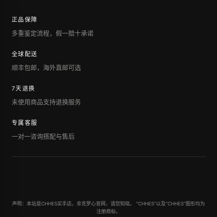
正品保障
多重鉴定流程，假一赔十承诺
全球配送
顺丰包邮，海外直邮可选
7天退换
未使用商品支持退换服务
专属客服
一对一咨询搭配与售后
声明：本站是CHHES买手店，非克罗心官网，请您知晓。 "CHHES"以及“CHHES”图形均为
注册商标。