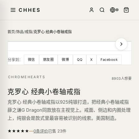
CHHES
中
首页
/
饰品
/
戒指
/
克罗心 经典小卷轴戒指
分享到：
微信
朋友圈
微博
QQ
X
Facebook
CHROMEHEARTS
8903人想要
克罗心 经典小卷轴戒指
克罗心 经典小卷轴戒指以925纯银打造，把经典小卷轴戒指
薛之谦G Dragon同款放在主视觉上。戒面、侧边和内圈处理
上，纯银会是款式里最容易被识别的线索。美国制造。
—
★
★
★
★
★
已售
23
件
0条评价