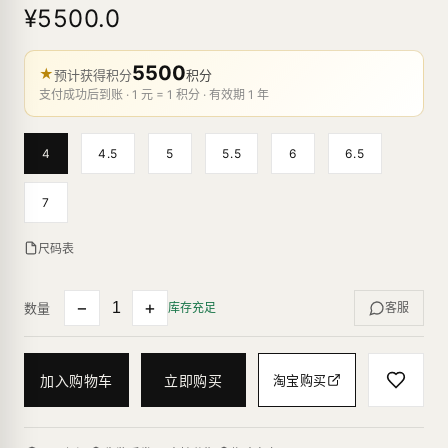
¥5500.0
5500
★
预计获得积分
积分
支付成功后到账 · 1 元 = 1 积分 · 有效期 1 年
4
4.5
5
5.5
6
6.5
7
尺码表
−
+
数量
库存充足
客服
加入购物车
立即购买
淘宝购买