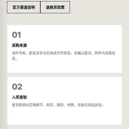
官方渠道说明
退换货政策
01
采购来源
海外专柜、职业买手与实体店合作供货，先确认款式、附件与采购信
息。
02
入库查验
发货前核对实物细节、刻字、做旧、材质、包装与商品状态。