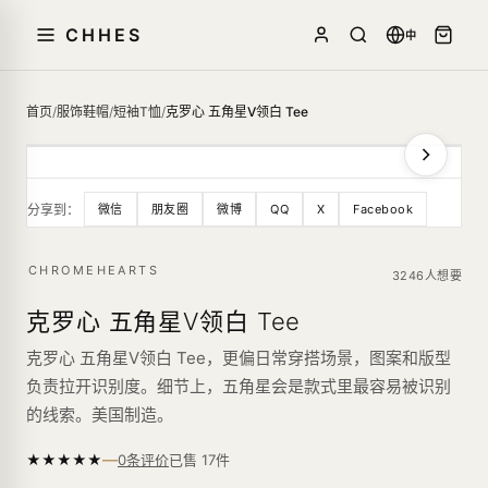
CHHES
中
首页
/
服饰鞋帽
/
短袖T恤
/
克罗心 五角星V领白 Tee
分享到：
微信
朋友圈
微博
QQ
X
Facebook
CHROMEHEARTS
3246人想要
克罗心 五角星V领白 Tee
克罗心 五角星V领白 Tee，更偏日常穿搭场景，图案和版型
负责拉开识别度。细节上，五角星会是款式里最容易被识别
的线索。美国制造。
—
★
★
★
★
★
已售
17
件
0条评价