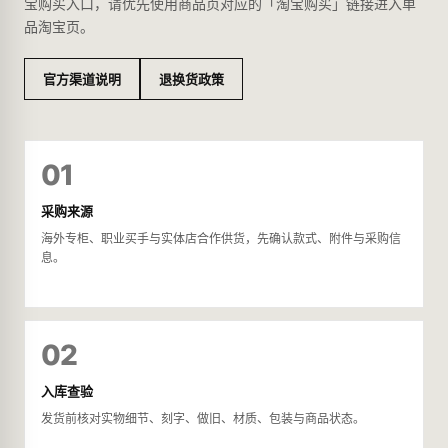
宝购买入口，请优先使用商品页对应的「淘宝购买」链接进入单
品淘宝页。
官方渠道说明
退换货政策
01
采购来源
海外专柜、职业买手与实体店合作供货，先确认款式、附件与采购信
息。
02
入库查验
发货前核对实物细节、刻字、做旧、材质、包装与商品状态。