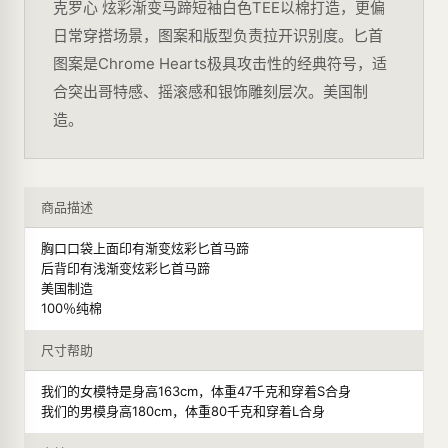
克罗心 炫彩渐变马蹄短袖白色TEE以棉打造，更偏
日常穿搭场景，图案和版型负责拉开识别度。匕首
图案是Chrome Hearts极具攻击性的经典符号，适
合突出哥特感、摇滚感和银饰雕刻层次。美国制
造。
商品描述
胸口口袋上面印有渐变炫彩匕首马蹄
后背印有浅渐变炫彩匕首马蹄
美国制造
100％纯棉
尺寸帮助
我们的女模特是身高163cm，体重47千克和穿着S合身
我们的男模身高180cm，体重80千克和穿着L合身