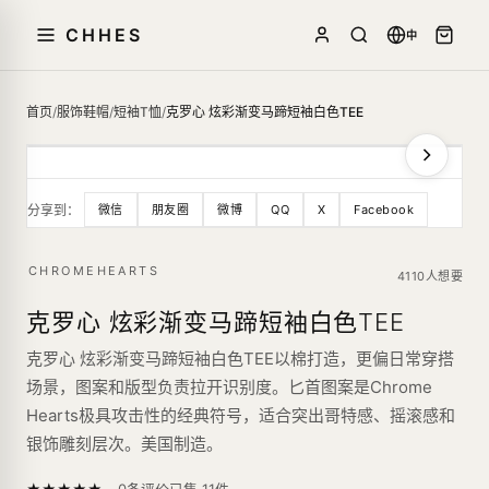
CHHES
中
首页
/
服饰鞋帽
/
短袖T恤
/
克罗心 炫彩渐变马蹄短袖白色TEE
分享到：
微信
朋友圈
微博
QQ
X
Facebook
CHROMEHEARTS
4110人想要
克罗心 炫彩渐变马蹄短袖白色TEE
克罗心 炫彩渐变马蹄短袖白色TEE以棉打造，更偏日常穿搭
场景，图案和版型负责拉开识别度。匕首图案是Chrome
Hearts极具攻击性的经典符号，适合突出哥特感、摇滚感和
银饰雕刻层次。美国制造。
—
★
★
★
★
★
已售
11
件