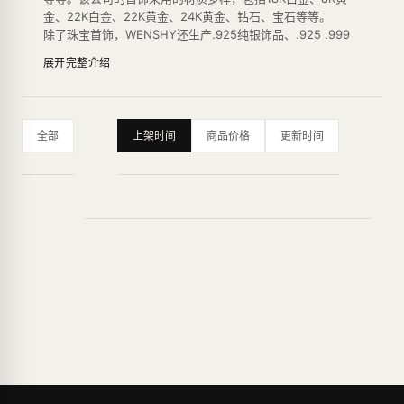
金、22K白金、22K黄金、24K黄金、钻石、宝石等等。
除了珠宝首饰，WENSHY还生产.925纯银饰品、.925 .999
纯银文具、水杯、餐具、日常用品等等。WENSHY最初在法
展开完整介绍
国巴黎成立，大部分产品需要定制，以其精美和巧妙的设计，
结合了复古和次时代潮流艺术的元素，赢得了一部分用户的认
可。
全部
上架时间
商品价格
更新时间