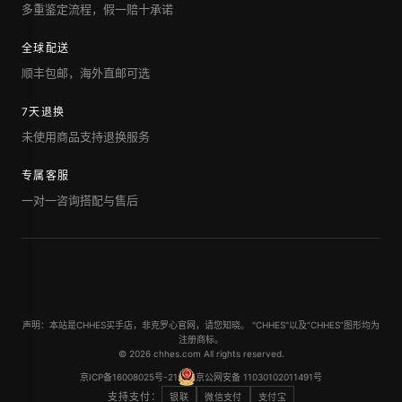
多重鉴定流程，假一赔十承诺
全球配送
顺丰包邮，海外直邮可选
7天退换
未使用商品支持退换服务
专属客服
一对一咨询搭配与售后
声明：本站是CHHES买手店，非克罗心官网，请您知晓。 "CHHES"以及“CHHES”图形均为
注册商标。
© 2026 chhes.com All rights reserved.
京ICP备16008025号-21
京公网安备 11030102011491号
支持支付：
银联
微信支付
支付宝