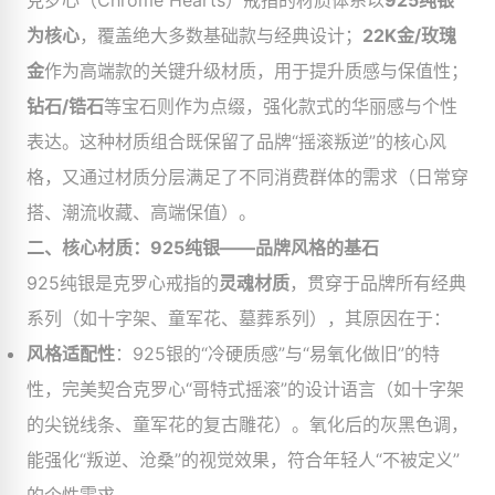
克罗心（Chrome Hearts）戒指的材质体系以
925纯银
为核心
，覆盖绝大多数基础款与经典设计；
22K金/玫瑰
金
作为高端款的关键升级材质，用于提升质感与保值性；
钻石/锆石
等宝石则作为点缀，强化款式的华丽感与个性
表达。这种材质组合既保留了品牌“摇滚叛逆”的核心风
格，又通过材质分层满足了不同消费群体的需求（日常穿
搭、潮流收藏、高端保值）。
二、核心材质：925纯银——品牌风格的基石
925纯银是克罗心戒指的
灵魂材质
，贯穿于品牌所有经典
系列（如十字架、童军花、墓葬系列），其原因在于：
风格适配性
​：925银的“冷硬质感”与“易氧化做旧”的特
性，完美契合克罗心“哥特式摇滚”的设计语言（如十字架
的尖锐线条、童军花的复古雕花）。氧化后的灰黑色调，
能强化“叛逆、沧桑”的视觉效果，符合年轻人“不被定义”