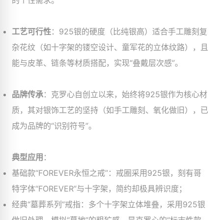
的个性需求。
工艺可行性
​：925银的硬度（比纯银高）适合手工雕刻复
杂花纹（如十字架的镂空设计、童军花的立体纹路），且
能与皮革、链条等材质搭配，实现“叠戴层次感”。
品牌传承
​：克罗心自创立以来，始终将925银作为核心材
质，其对银饰工艺的坚持（如手工雕刻、氧化做旧），已
成为品牌的“识别符号”。
典型应用
​：
基础款“FOREVER永恒之戒”：戒圈采用925银，刻有哥
特字体“FOREVER”与十字架，简约却极具辨识度；
经典“墓葬系列”戒指：多个十字架立体堆叠，采用925银