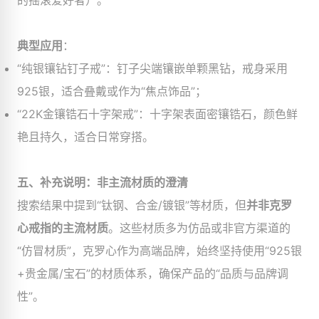
的摇滚爱好者）。
典型应用
​：
“纯银镶钻钉子戒”：钉子尖端镶嵌单颗黑钻，戒身采用
925银，适合叠戴或作为“焦点饰品”；
“22K金镶锆石十字架戒”：十字架表面密镶锆石，颜色鲜
艳且持久，适合日常穿搭。
五、补充说明：非主流材质的澄清
搜索结果中提到“钛钢、合金/镀银”等材质，但
并非克罗
心戒指的主流材质
。这些材质多为仿品或非官方渠道的
“仿冒材质”，克罗心作为高端品牌，始终坚持使用“925银
+贵金属/宝石”的材质体系，确保产品的“品质与品牌调
性”。