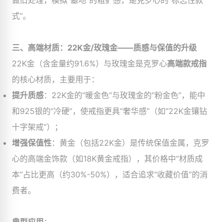
做旧处理，模拟“墓地”的粗犷感，是克罗心的“标志性款
式”。
三、高端材质：22K金/玫瑰金——质感与保值的升级
22K金（含金量约91.6%）与玫瑰金是克罗心
高端款戒指
的核心材质，主要用于：
提升质感
​：22K金的“暖金色”与玫瑰金的“粉金色”，能中
和925银的“冷硬”，使戒指更具“奢华感”（如“22K金镶钻
十字架戒”）；
增强保值性
​：黄金（包括22K金）是传统保值金属，克罗
心的高端金饰款（如18K黄金戒指），其价格中“材质成
本”占比更高（约30%-50%），适合追求“收藏价值”的消
费者。