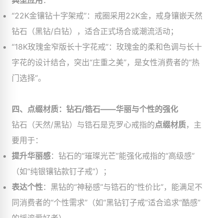
典型应用
​：
“22K金镶钻十字架戒”：戒圈采用22K金，戒身镶嵌天然
钻石（黑钻/白钻），适合正式场合或潮流活动；
“18K玫瑰金窄版长十字花戒”：玫瑰金的柔和色调与长十
字花的设计结合，突出“庄重之美”，是女性消费者的“热
门选择”。
四、点缀材质：钻石/锆石——华丽与个性的强化
钻石（天然/黑钻）与锆石是克罗心戒指的
点缀材质
，主
要用于：
提升华丽感
​：钻石的“璀璨光芒”能强化戒指的“高级感”
（如“纯银镶钻款钉子戒”）；
表达个性
​：黑钻的“神秘感”与锆石的“性价比”，能满足不
同消费者的“个性需求”（如“黑钻钉子戒”适合追求“酷感”