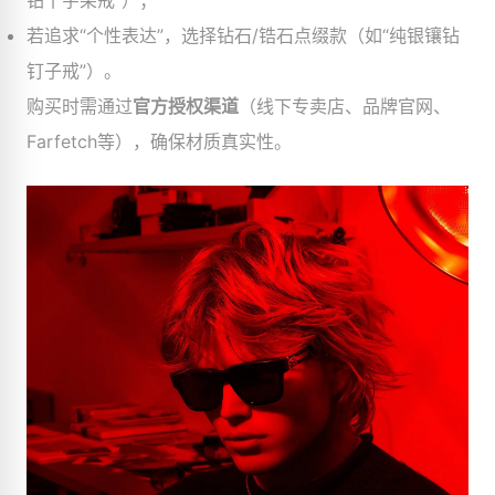
钻十字架戒”）；
若追求“个性表达”，选择钻石/锆石点缀款（如“纯银镶钻
钉子戒”）。
购买时需通过
官方授权渠道
​（线下专卖店、品牌官网、
Farfetch等），确保材质真实性。