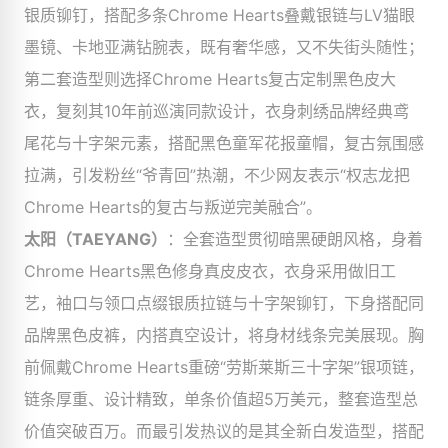
银质铆钉，搭配多条Chrome Hearts叠戴银链与LV猫眼
墨镜、卡地亚满钻腕表，既有奢华感，又不失街头随性；
第二套造型则选择Chrome Hearts复古定制黑色皮大
衣，复刻其10年前巡演同款设计，衣身刺绣品牌经典鸢
尾花与十字架元素，搭配黑色童军花报童帽，复古氛围感
拉满，引发粉丝“爷青回”热潮，不少网友表示“权志龙把
Chrome Hearts的复古与叛逆完美融合”。
太阳（TAEYANG）
：全套造型贯彻暗黑硬朗风格，身着
Chrome Hearts黑色修身真皮皮衣，衣身采用做旧工
艺，袖口与领口点缀银质拉链与十字架铆钉，下身搭配同
品牌黑色皮裤，内搭真空设计，将身材线条完美展现。胸
前佩戴Chrome Hearts重磅“劳斯莱斯三十字架”银项链，
链条厚重、设计精致，单条价值超5万美元，整套造型总
价值突破百万。而最引发热议的是其全新白发造型，搭配