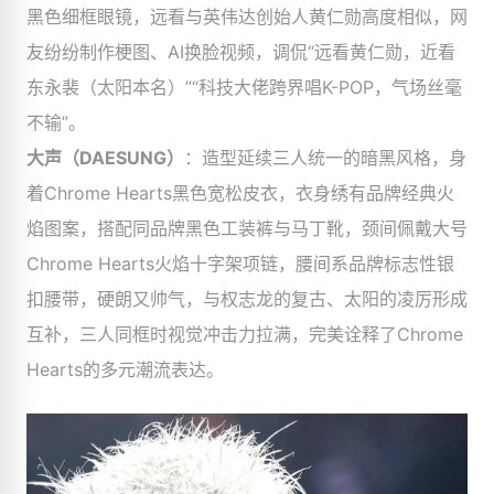
黑色细框眼镜，远看与英伟达创始人黄仁勋高度相似，网
友纷纷制作梗图、AI换脸视频，调侃“远看黄仁勋，近看
东永裴（太阳本名）”“科技大佬跨界唱K-POP，气场丝毫
不输”。
大声（DAESUNG）
：造型延续三人统一的暗黑风格，身
着Chrome Hearts黑色宽松皮衣，衣身绣有品牌经典火
焰图案，搭配同品牌黑色工装裤与马丁靴，颈间佩戴大号
Chrome Hearts火焰十字架项链，腰间系品牌标志性银
扣腰带，硬朗又帅气，与权志龙的复古、太阳的凌厉形成
互补，三人同框时视觉冲击力拉满，完美诠释了Chrome
Hearts的多元潮流表达。