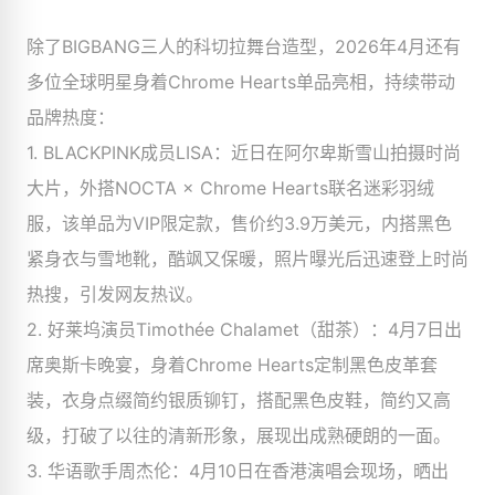
除了BIGBANG三人的科切拉舞台造型，2026年4月还有
多位全球明星身着Chrome Hearts单品亮相，持续带动
品牌热度：
1. BLACKPINK成员LISA：近日在阿尔卑斯雪山拍摄时尚
大片，外搭NOCTA × Chrome Hearts联名迷彩羽绒
服，该单品为VIP限定款，售价约3.9万美元，内搭黑色
紧身衣与雪地靴，酷飒又保暖，照片曝光后迅速登上时尚
热搜，引发网友热议。
2. 好莱坞演员Timothée Chalamet（甜茶）：4月7日出
席奥斯卡晚宴，身着Chrome Hearts定制黑色皮革套
装，衣身点缀简约银质铆钉，搭配黑色皮鞋，简约又高
级，打破了以往的清新形象，展现出成熟硬朗的一面。
3. 华语歌手周杰伦：4月10日在香港演唱会现场，晒出