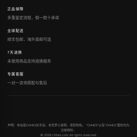
正品保障
多重鉴定流程，假一赔十承诺
全球配送
顺丰包邮，海外直邮可选
7天退换
未使用商品支持退换服务
专属客服
一对一咨询搭配与售后
声明：本站是CHHES买手店，非克罗心官网，请您知晓。 "CHHES"以及“CHHES”图形均为
注册商标。
© 2026 chhes.com All rights reserved.