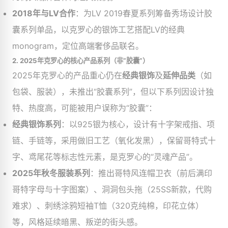
2018年与LV合作
：为LV 2019春夏系列筹备秀场设计胶
囊系列单品，以克罗心的银饰工艺搭配LV的经典
monogram，定位高端奢侈品联名。
2.
2025年克罗心的核心产品系列（非“胶囊”）
2025年克罗心的产品重心仍在
经典银饰
及
延伸品类
（如
包袋、服装），未推出“胶囊系列”，但以下系列因设计独
特、热度高，可能被用户误称为“胶囊”：
经典银饰系列
：以925银为核心，设计有十字架戒指、项
链、手链等，采用做旧工艺（氧化发黑），保留哥特式十
字、鸢尾花等标志性元素，是克罗心的“灵魂产品”。
2025年秋冬服装系列
：推出哥特风连帽卫衣（前后满印
哥特字母与十字图案）、洞洞包头拖（25SS新款，代购
难求）、刺绣涂鸦短袖T恤（320克纯棉，印花立体）
等，风格延续暗黑、叛逆的街头感。