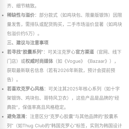
齐、细节精致。
稀缺性与溢价
：部分款式（如鸡块包、限量版银饰）因限
量发售，需排队或配货购买，二手市场溢价显著（如鸡块
包溢价约5万）。
三、建议与注意事项
若寻找“胶囊系列”
：可关注克罗心
官方渠道
（官网、线下
门店）或
权威时尚媒体
（如《Vogue》《Bazaar》），
获取最新联名信息（若有2026年新款，预计会提前预
告）。
若喜欢克罗心风格
：可关注其2025年核心系列（如十字
架银饰、鸡块包、哥特风卫衣），这些产品是品牌的“经
典款”，保值率高且风格稳定。
避免混淆
：注意区分“克罗心胶囊”与其他品牌的“胶囊系
列”（如Thug Club的“韩国克罗心”标签，实则为韩国设计