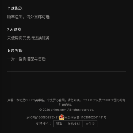
全球配送
顺丰包邮，海外直邮可选
7天退换
未使用商品支持退换服务
专属客服
一对一咨询搭配与售后
声明：本站是CHHES买手店，非克罗心官网，请您知晓。 "CHHES"以及“CHHES”图形均为
注册商标。
© 2026 chhes.com All rights reserved.
京ICP备16008025号-21
京公网安备 11030102011491号
支持支付：
银联
微信支付
支付宝