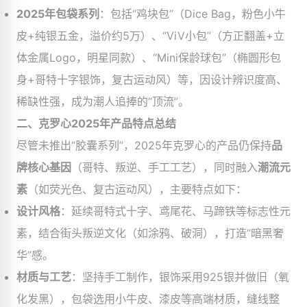
2025年包袋系列
：包括“鸡块包”（Dice Bag，粉色小牛
皮+纯银五金，溢价约5万）、“ViV小包”（方正翻盖+立
体金属Logo，明星同款）、“Mini保龄球包”（椭圆形包
身+哥特十字银饰，复古运动风）等，因设计辨识度高、
稀缺性强，成为潮人追捧的“顶流”。
二、克罗心2025年产品特点总结
尽管未推出“胶囊系列”，2025年克罗心的产品仍保持
品
牌核心基因
（哥特、叛逆、手工工艺），同时融入
潮流元
素
（如荧光色、复古运动风），主要特点如下：
设计风格
：延续哥特式十字、鸢尾花、马蹄铁等标志性元
素，结合街头叛逆文化（如涂鸦、破洞），打造“暗黑奢
华”感。
材质与工艺
：坚持手工制作，银饰采用925银并做旧（氧
化发黑），包袋选用小牛皮、漆皮等高端材质，缝线整