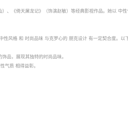
）、《倚天屠龙记》（饰演赵敏）等经典影视作品。她以 中性气
性风格 和 时尚品味 与克罗心的 朋克设计 有一定契合度。以
的饰品，展现其独特的时尚品味。
中性气质 相得益彰。