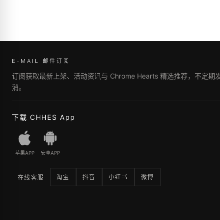
E-MAIL 邮件订阅
订阅获取最新上架、活动资讯与 Chrome Hearts 精选推荐，不定
消。
下载 CHHES App
苹果APP
安卓APP
淘宝
抖音
小红书
微博
在线客服