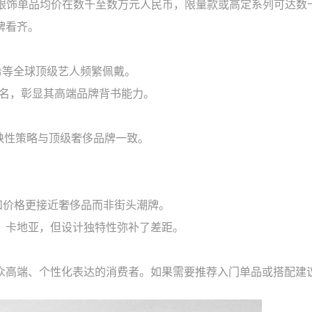
rs），银饰单品均价在数千至数万元人民币，限量款或高定系列可达
牌看齐。
陈冠希等全球顶级艺人频繁佩戴。
联名，彰显其高端品牌背书能力。
缺性策略与顶级奢侈品牌一致。
工艺和价格更接近奢侈品而非街头潮牌。
、卡地亚，但设计独特性弥补了差距。
众高端、个性化表达的消费者。如果需要推荐入门单品或搭配建