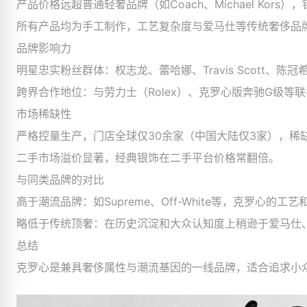
产品价格远超普通轻奢品牌（如Coach、Michael Ko
所有产品均为手工制作，工艺复杂度与爱马仕等传统奢侈品
品牌影响力
明星忠实粉丝群体：权志龙、蕾哈娜、Travis Scott、
跨界合作地位：与劳力士（Rolex）、克罗心版奔驰G级等
市场稀缺性
严格控量生产，门店全球仅30余家（中国大陆仅3家），稀
二手市场溢价显著，经典银饰在二手平台价格常翻倍。
与同类品牌的对比
高于潮流品牌：如Supreme、Off-White等，克罗心的
略低于传统顶奢：在历史沉淀和大众认知度上稍逊于爱马仕
总结
克罗心是兼具奢侈属性与潮流基因的一线品牌，适合追求小