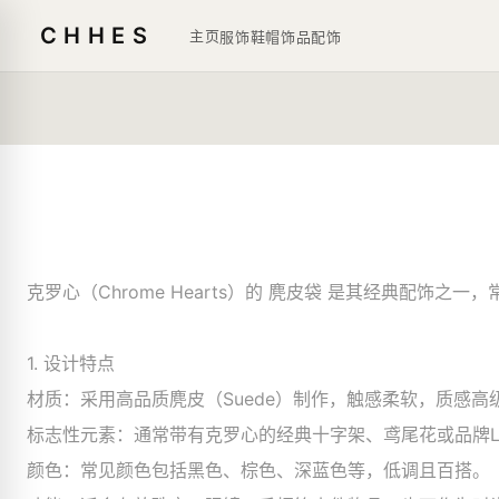
CHHES
主页
服饰鞋帽
饰品
配饰
克罗心（Chrome Hearts）的 麂皮袋 是其经典配
1. 设计特点
材质：采用高品质麂皮（Suede）制作，触感柔软，质感高
标志性元素：通常带有克罗心的经典十字架、鸢尾花或品牌L
颜色：常见颜色包括黑色、棕色、深蓝色等，低调且百搭。