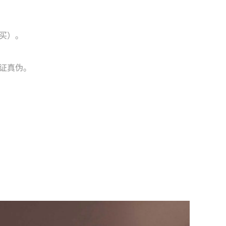
买）。
意验证真伪。