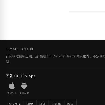
E-MAIL 邮件订阅
订阅获取最新上架、活动资讯与 Chrome Hearts 精选推荐，不定
消。
下载 CHHES App
苹果APP
安卓APP
淘宝
抖音
小红书
微博
在线客服