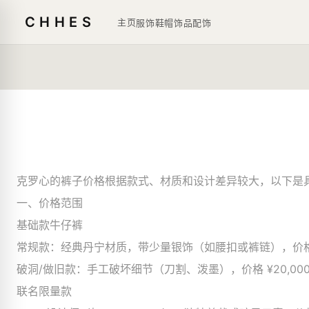
CHHES
主页
服饰鞋帽
饰品
配饰
克罗心的裤子价格根据款式、材质和设计差异较大，以下是
一、价格范围
基础款牛仔裤
常规款：经典丹宁材质，带少量银饰（如腰扣或裤链），价格 ¥15
破洞/做旧款：手工破坏细节（刀割、泼墨），价格 ¥20,000～
联名限量款