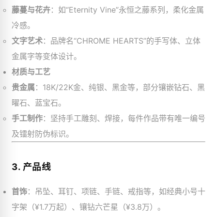
藤蔓与花卉
：如“Eternity Vine”永恒之藤系列，柔化金属
冷感。
文字艺术
：品牌名“CHROME HEARTS”的手写体、立体
金属字等变体设计。
材质与工艺
贵金属
：18K/22K金、纯银、黑金等，部分镶嵌钻石、黑
曜石、蓝宝石。
手工制作
：坚持手工雕刻、焊接，每件作品带有唯一编号
及镭射防伪标识。
3. 产品线
首饰
：吊坠、耳钉、项链、手链、戒指等，如经典小号十
字架（¥1.7万起）、镶钻六芒星（¥3.8万）。