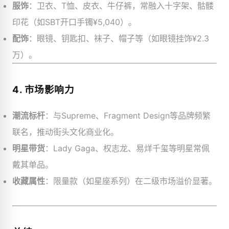
服饰
：卫衣、T恤、皮衣、牛仔裤，常融入十字架、骷髅
印花（如SBT开口手镯¥5,040）。
配饰
：眼镜、钥匙扣、袜子、帽子等（如眼镜挂饰¥2.3
万）。
4. 市场影响力
潮流标杆
：与Supreme、Fragment Design等品牌频繁
联名，推动街头文化商业化。
明星带货
：Lady Gaga、权志龙、易烊千玺等明星常佩
戴其单品。
收藏属性
：限量款（如星座系列）在二级市场溢价显著。