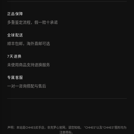
正品保障
多重鉴定流程，假一赔十承诺
全球配送
顺丰包邮，海外直邮可选
7天退换
未使用商品支持退换服务
专属客服
一对一咨询搭配与售后
声明：本站是CHHES买手店，非克罗心官网，请您知晓。 "CHHES"以及“CHHES”图形均为
注册商标。