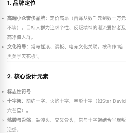
1. 品牌定位
高端小众奢侈品牌
：定价高昂（首饰从数千元到数十万元
不等），目标人群为追求个性、反叛精神的潮流爱好者及
高净值人群。
文化符号
：常与摇滚、滑板、电竞文化关联，被称作“暗
黑美学天花板”。
2. 核心设计元素
标志性符号
十字架
：简约十字、火焰十字、星形十字（如Star David
六芒星）。
骷髅与骨骼
：骷髅头、交叉骨头，常与十字架结合呈现叛
逆感。