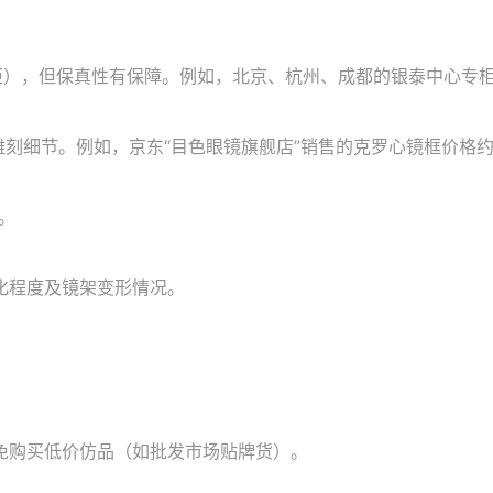
柜），但保真性有保障。例如，北京、杭州、成都的银泰中心专
刻细节。例如，京东“目色眼镜旗舰店”销售的克罗心镜框价格约1.3
。
化程度及镜架变形情况。
免购买低价仿品（如批发市场贴牌货）。