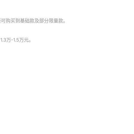
柜可购买到基础款及部分限量款。
万-1.5万元。