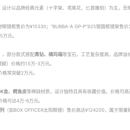
，设计以品牌经典元素（十字架、鸢尾花、匕首雕刻）为主，无
眼镜框售价为¥15330；“BUBBA-A GP-P”925银圆框镜架售价为
5万元。
），部分款式搭配
黑钻、缟玛瑙
等宝石，工艺复杂度高，品牌溢
）价格约1.5万-3万元。
价格常突破2万元。
2K金、鳄鱼皮
等稀缺材质，设计独特且具有收藏价值。价格可高
价格可达4万-6万元。
系列
（如BOX OFFICER太阳眼镜）售价高达¥124200，属于限