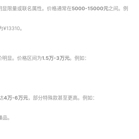
明显限量或联名属性。价格通常在
5000-15000元
之间。例
¥13310。
价明显。价格区间为
1.5万-3万元
。例如：
达
4万-6万元
，部分特殊款甚至更高。例如：
量臻品。