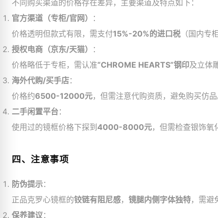
不同购买渠道的价格存在差异，主要渠道及特点如下：
官方渠道（专柜/官网）
：
价格透明但款式有限，需支付
15%-20%的进口税
（国内专
授权电商（京东/天猫）
：
价格略低于专柜，需认准
“CHROME HEARTS”钢印
及立体雕
海外代购/买手店
：
价格约
6500-12000元
，但需注意代购资质，避免购买仿品
二手闲置平台
：
使用过的镜框价格下探到
4000-8000元
，但需检查银饰氧
四、注意事项
防伪提示
：
正品克罗心镜框的
铰链有阻尼感
，
镜腿内侧字体独特
，需避
保养建议
：