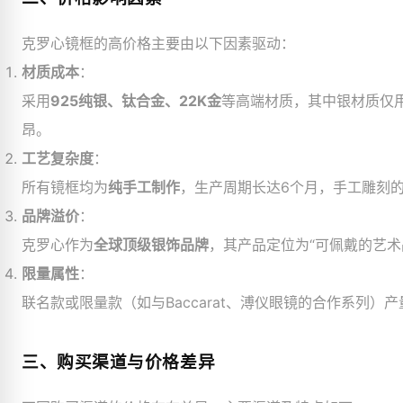
克罗心镜框的高价格主要由以下因素驱动：
材质成本
：
采用
925纯银、钛合金、22K金
等高端材质，其中银材质仅用
昂。
工艺复杂度
：
所有镜框均为
纯手工制作
，生产周期长达6个月，手工雕刻
品牌溢价
：
克罗心作为
全球顶级银饰品牌
，其产品定位为“可佩戴的艺术
限量属性
：
联名款或限量款（如与Baccarat、溥仪眼镜的合作系列）
三、购买渠道与价格差异