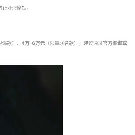
防止汗液腐蚀。
银饰款）、
4万-6万元
（限量联名款）。建议通过
官方渠道或