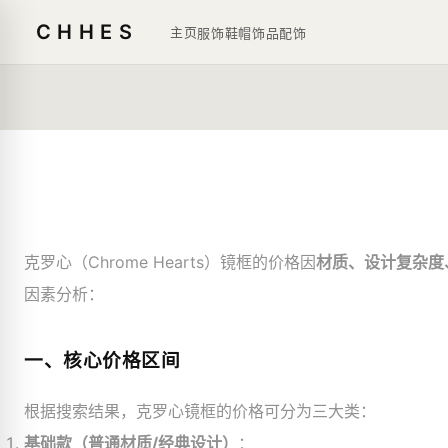
CHHES
主页
服饰鞋帽
饰品
配饰
克罗心（Chrome Hearts）镜框的价格因
材质、设计复杂度
因素分析：
一、核心价格区间
根据搜索结果，克罗心镜框的价格可分为三大类：
基础款（普通材质/经典设计）
：