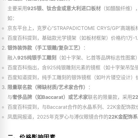
主要采用
925银、钛合金或意大利进口板材
（如醋酸纤维）
如：
京东平台上，克罗心“STRAPADICTOME CRYS/GP”高端板材
百度百科提到，基础款光学镜架（如板材框架）价格约1万-1.
银饰装饰款（手工银雕/复杂工艺）
：
融入
925纯银手工雕刻
（如十字架、匕首等品牌标志性图案
百度百科指出，含925纯银雕刻元素的镜框（如十字架吊坠镜腿
百度知道提到，纯手工雕刻的银饰镜框（如叶片镂空设计）
限量联名款（稀缺材质/艺术家合作）
：
与
奢侈品牌（如Baccarat）或艺术家
联名的限量款，采用
2
百度百科提到，与Baccarat合作的水晶系列、22K金配饰款
凤凰网报道，2025年克罗心与溥仪眼镜合作的
22K金配饰
二、价格影响因素