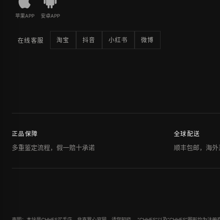
苹果APP
安卓APP
淘宝
抖音
小红书
微博
在线客服
正品保障
全球配送
多重鉴定流程，假一赔十承诺
顺丰包邮，海外
声明：本站是CHHES买手店，非克罗心官网，请您知晓。 "CHHES"以及“CHHES”图形均为注册