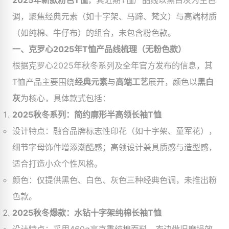
2025年新款粉色T恤
，其近期T恤产品线以黑白灰为主色
调，聚焦经典元素（如十字架、马蹄、梵文）与高端材质
（如纯棉、牛仔布）的组合，未包含粉色款。
一、克罗心2025年T恤产品线梳理（无粉色款）​
根据克罗心2025年秋冬系列及全年官方发布的信息，其
T恤产品主要围绕
经典元素
与
高端工艺
展开，颜色以
黑白
灰
为核心，具体款式包括：
2025秋冬系列：简约廓形半高领长袖T恤
设计特点：融合品牌标志性印花（如十字架、童军花），
细节字母饰件增添潮酷感；高领设计兼具质感与造型感，
适合打造小众个性风格。
颜色：仅提供黑色、白色、灰色三种经典色调，未推出粉
色款。
2025秋冬爆款：水钻十字架纯棉长袖T恤