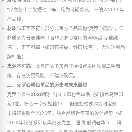
发布时间较早
​：如2020年的“粉红限定幻影马蹄短袖T恤”
“少女粉十字架短袖T”等，均为过期款式，未纳入2025年
产品线；
材质与工艺不符
​：部分非官方产品声称“克罗心同款”，但
材质多为普通纯棉（而非克罗心常用的460g高克重纯
棉），工艺粗糙（如印花模糊、领口松垮），无法达到品
牌标准；
来源不可靠
​：此类产品多来自非授权代发团队或二手商
家，存在仿冒风险，不建议购买。
三、克罗心粉色单品的历史与未来展望
克罗心曾在
2020年
推出过少量粉色单品（如粉色马蹄印
花T恤、粉色十字架短袖T），但这些款式均为限定款，
未持续更新至2025年。结合品牌近年来的设计趋势（如
2025年秋冬系列以黑白灰为主，强调“低调奢华”），粉