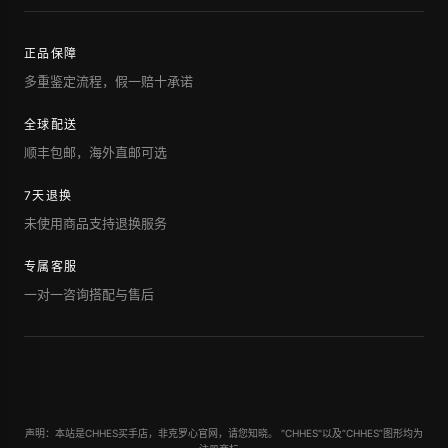
正品保障
多重鉴定流程，假一赔十承诺
全球配送
顺丰包邮，海外直邮可选
7天退换
未使用商品支持退换服务
专属客服
一对一咨询搭配与售后
声明：本站是CHHES买手店，非克罗心官网，请您知晓。 "CHHES"以及“CHHES”图形均为