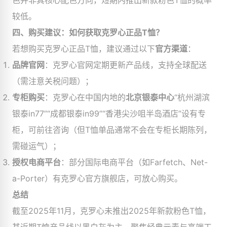
色并非其核心配色方向，短期内推出新款粉色T恤的概率
较低。
四、购买建议：如何获取克罗心正品T恤？​
若想购买克罗心正品T恤，建议通过以下
官方渠道
​：
品牌官网
​：克罗心官网定期更新产品线，支持全球配送
（需注意关税问题）；
专柜购买
​：克罗心在中国内地的
北京银泰中心
​“杭州湖滨
银泰in77”“成都银泰in99”“香港尖沙咀半岛酒店”设有专
柜，可前往咨询（但T恤单品通常不会在专柜长期陈列，
需碰运气）；
授权电商平台
​：部分国际电商平台（如Farfetch、Net-
a-Porter）有克罗心官方旗舰店，可放心购买。
总结
截至2025年11月，克罗心未推出2025年新款粉色T恤，