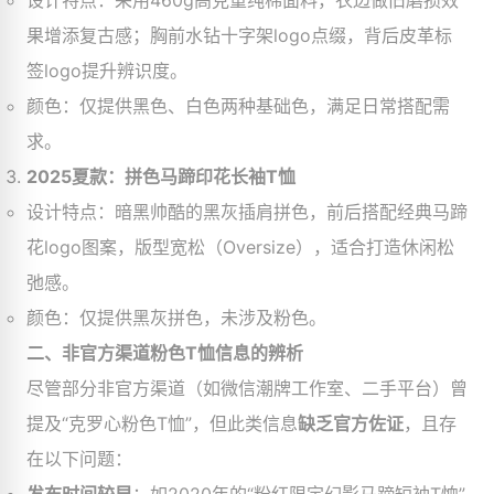
设计特点：采用460g高克重纯棉面料，衣边做旧磨损效
果增添复古感；胸前水钻十字架logo点缀，背后皮革标
签logo提升辨识度。
颜色：仅提供黑色、白色两种基础色，满足日常搭配需
求。
2025夏款：拼色马蹄印花长袖T恤
设计特点：暗黑帅酷的黑灰插肩拼色，前后搭配经典马蹄
花logo图案，版型宽松（Oversize），适合打造休闲松
弛感。
颜色：仅提供黑灰拼色，未涉及粉色。
二、非官方渠道粉色T恤信息的辨析
尽管部分非官方渠道（如微信潮牌工作室、二手平台）曾
提及“克罗心粉色T恤”，但此类信息
缺乏官方佐证
，且存
在以下问题：