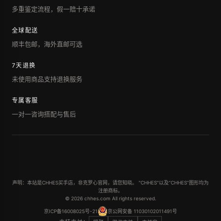
多重鉴定流程，假一赔十承诺
全球配送
顺丰包邮，海外直邮可选
7天退换
未使用商品支持退换服务
专属客服
一对一咨询搭配与售后
声明：本站是CHHES买手店，非克罗心官网，请您知晓。 "CHHES"以及“CHHES”图形均为
注册商标。
© 2026 chhes.com All rights reserved.
京ICP备16008025号-21
京公网安备 11030102011491号