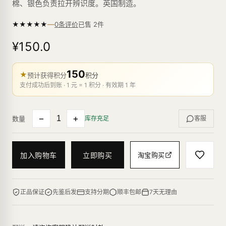
棉、银色负责拉开辨识度。英国制造。
—
★
★
★
★
★
已售
2
件
0条评价
¥150.0
150
★
预计获得积分
积分
支付成功后到账 · 1 元 = 1 积分 · 有效期 1 年
−
+
数量
库存充足
客服
加入购物车
立即购买
淘宝购买
正品保证
先鉴后发
支持分期
顺丰包邮
7天无理由