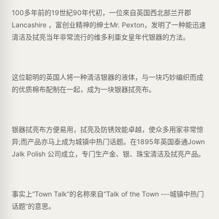
100多年前的19世紀90年代初，一位來自英国西北部兰开郡
Lancashire ，富创业精神的绅士Mr. Pexton，发明了一种能迅速
清洁及拭亮当年非常流行的维多利亜女皇年代银器的方法。
这位聪明的英国人将一种清洁银器的液体，与一块巧妙编织而成
的优质棉布配制在一起，成为一块银器拭亮布。
银器拭亮布方便易用，拭亮及防锈效能卓越，使众多用家非常惊
异;而产品亦马上成为城镇中热门话题。在1895年英国泰通Jown
Jalk Polish 公司成立，专门生产金、银、珠宝清洁及拭亮产品。
事实上“Town Talk”的名称來自“Talk of the Town ---城镇中热门
话题”的意思。