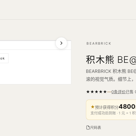
BEARBRICK
积木熊 BE@
ook
BEARBRICK 积木熊 B
滚的视觉气质。细节上，
—
★
★
★
★
★
已售
0条评价
4800
★
预计获得积分
支付成功后到账 · 1 元 = 1 积
尺码表