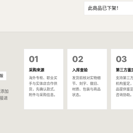
此商品已下架！
01
02
03
采购来源
入库查验
第三方鉴
服
海外专柜、职业买
发货前核对实物细
支持第三
手与实体店合作供
节、刻字、做旧、
机构鉴定
货，先确认款式、
材质、包装与商品
品提供鉴
已添加
附件与采购信息。
状态。
咨询协助
接进