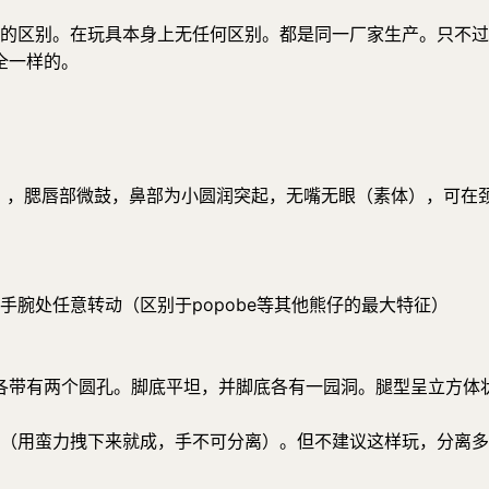
卖地的区别。在玩具本身上无任何区别。都是同一厂家生产。只不
全一样的。
），腮唇部微鼓，鼻部为小圆润突起，无嘴无眼（素体），可在颈
手腕处任意转动（区别于popobe等其他熊仔的最大特征）
各带有两个圆孔。脚底平坦，并脚底各有一园洞。腿型呈立方体
干分离（用蛮力拽下来就成，手不可分离）。但不建议这样玩，分离