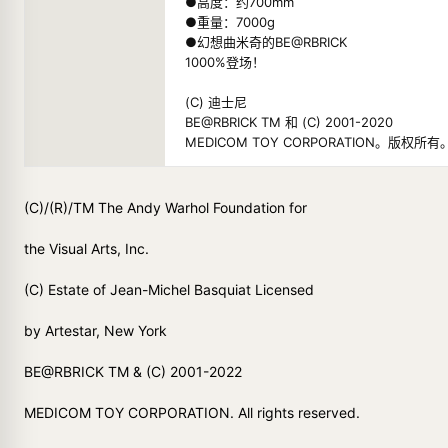
●高度：约700mm
●重量：7000g
●幻想曲米奇的BE@RBRICK
1000%登场！
(C) 迪士尼
BE@RBRICK TM 和 (C) 2001-2020
MEDICOM TOY CORPORATION。版权所有
(C)/(R)/TM The Andy Warhol Foundation for
the Visual Arts, Inc.
(C) Estate of Jean-Michel Basquiat Licensed
by Artestar, New York
BE@RBRICK TM & (C) 2001-2022
MEDICOM TOY CORPORATION. All rights reserved.