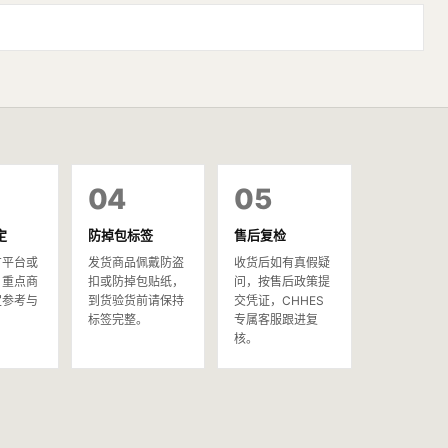
04
05
定
防掉包标签
售后复检
方平台或
发货商品佩戴防盗
收货后如有真假疑
，重点商
扣或防掉包贴纸，
问，按售后政策提
定参考与
到货验货前请保持
交凭证，CHHES
。
标签完整。
专属客服跟进复
核。