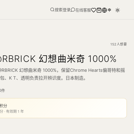
搜索
登录
在线客服
中
152人想要
RBRICK 幻想曲米奇 1000%
E@RBRICK 幻想曲米奇 1000%，保留Chrome Hearts偏哥特和摇
包、K T、透明负责拉开辨识度。日本制造。
0
件
积分
分 · 有效期 1 年