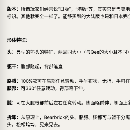
版本：
所谓玩家们经常说“日版”，“港版”等，其实只是售
标识。其他就完全一样了。能够买到的大陆版也是和日本完
形体特征：
头：
典型的熊头的特征，两耳同大小（与Qee的大小耳不同
躯干：
腹部隆起，背部笔直
胳膊：
100%款可在肩部任意转动，手呈钳状，无指，手可在
腰部：
可360°任意转动，臀部略下伸。
腿：
可在大腿根部前后左右任意转动。脚面略前伸，脚面上
拆卸：
从原理上，Bearbrick的头、胳膊、腿都可与躯
头，松松垮垮，晃来晃去。