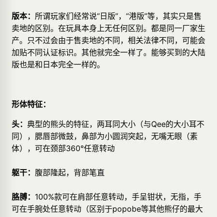
版本：
所谓玩家们经常说“日版”，“港版”等，其实只是售
卖地的区别。在玩具本身上无任何区别。都是同一厂家生
产。只不过会由于售卖地的不同，相关法律不同，可能会
加贴不同认证标识。其他就完全一样了。能够买到的大陆
版也是和日本完全一样的。
形体特征：
头：
典型的熊头的特征，两耳同大小（与Qee的大小耳不
同），腮唇部微鼓，鼻部为小圆润突起，无嘴无眼（素
体），可在颈部360°任意转动
躯干：
腹部隆起，背部笔直
胳膊：
100%款可在肩部任意转动，手呈钳状，无指，手
可在手腕处任意转动（区别于popobe等其他熊仔的最大