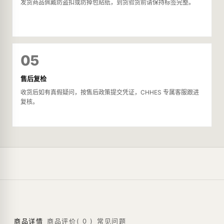
发货商品佩戴防盗扣或防掉包贴纸，到货验货前请保持标签完整。
05
售后复检
收货后如有真假疑问，按售后政策提交凭证，CHHES 专属客服跟进
复核。
商品详情
商品评价(
0
)
常见问题