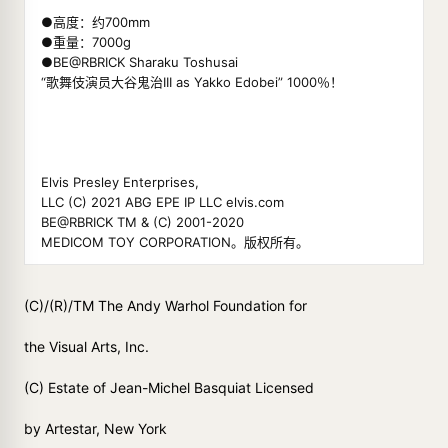
●高度：约700mm
●重量：7000g
●BE@RBRICK Sharaku Toshusai
“歌舞伎演员大谷鬼治III as Yakko Edobei” 1000％！
Elvis Presley Enterprises,
LLC (C) 2021 ABG EPE IP LLC elvis.com
BE@RBRICK TM & (C) 2001-2020
MEDICOM TOY CORPORATION。版权所有。
(C)/(R)/TM The Andy Warhol Foundation for
the Visual Arts, Inc.
(C) Estate of Jean-Michel Basquiat Licensed
by Artestar, New York