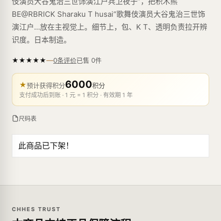
伎演员大谷鬼治三世饰演江户兵卫夜子”，把积木熊
BE@RBRICK Sharaku T husai“歌舞伎演员大谷鬼治三世饰
演江户…放在主视觉上。细节上，包、K T、透明负责拉开辨
识度。日本制造。
—
★
★
★
★
★
已售
0
件
0条评价
6000
★
预计获得积分
积分
支付成功后到账 · 1 元 = 1 积分 · 有效期 1 年
尺码表
此商品已下架！
CHHES TRUST