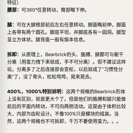
特征）
腰部：
可360°任意转动，臀部略下伸。
腿：
可在大腿根部前后左右任意转动。脚面略前伸，脚面
上各带有两个圆孔。脚底平坦，并脚底各有一园洞。腿型
呈立方体状。腿背面一般有版本信息。
拆卸：
从原理上，Bearbrick的头、胳膊、腿都可与躯干
分离（用蛮力拽下来就成，手不可分离）。但不建议这样
玩，分离多了之后连接部会变松，以后就成了“习惯性分
离”了，没了骨头，松松垮垮，晃来晃去。
400%，1000%特别说明：
这两个规格的Bearbrick形体
上没有区别，就是更大个了。但是他们的胳膊和腿只能做
前后的平面内转动，不可向两侧活动。这是由于体积比较
大，内部为齿轮设计。不像100%只是模块的组装。当
然，这两个规格也不可拆卸，千万不要使用蛮力。。。