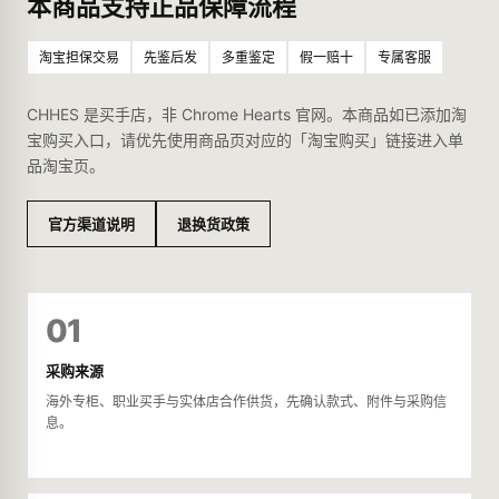
本商品支持正品保障流程
淘宝担保交易
先鉴后发
多重鉴定
假一赔十
专属客服
CHHES 是买手店，非 Chrome Hearts 官网。本商品如已添加淘
宝购买入口，请优先使用商品页对应的「淘宝购买」链接进入单
品淘宝页。
官方渠道说明
退换货政策
01
采购来源
海外专柜、职业买手与实体店合作供货，先确认款式、附件与采购信
息。