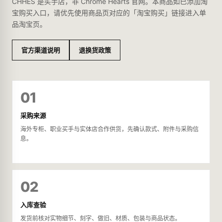
CHHES 是买手店，非 Chrome Hearts 官网。本商品如已添加淘
宝购买入口，请优先使用商品页对应的「淘宝购买」链接进入单
品淘宝页。
官方渠道说明
退换货政策
01
采购来源
海外专柜、职业买手与实体店合作供货，先确认款式、附件与采购信
息。
02
入库查验
发货前核对实物细节、刻字、做旧、材质、包装与商品状态。