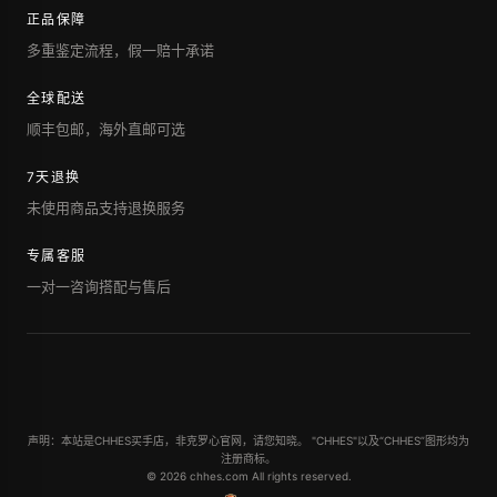
正品保障
多重鉴定流程，假一赔十承诺
全球配送
顺丰包邮，海外直邮可选
7天退换
未使用商品支持退换服务
专属客服
一对一咨询搭配与售后
声明：本站是CHHES买手店，非克罗心官网，请您知晓。 "CHHES"以及“CHHES”图形均为
注册商标。
© 2026 chhes.com All rights reserved.