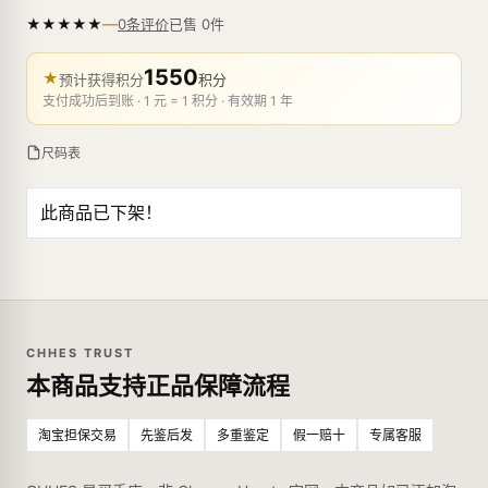
—
★
★
★
★
★
已售
0
件
0条评价
1550
★
预计获得积分
积分
支付成功后到账 · 1 元 = 1 积分 · 有效期 1 年
尺码表
此商品已下架！
CHHES TRUST
本商品支持正品保障流程
淘宝担保交易
先鉴后发
多重鉴定
假一赔十
专属客服