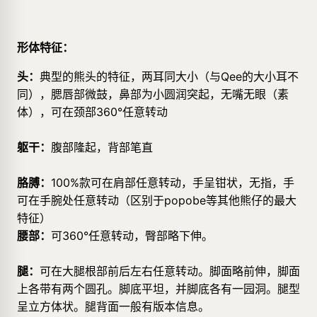
形体特征：
头：
典型的熊头的特征，两耳同大小（与Qee的大小耳不
同），腮唇部微鼓，鼻部为小圆润突起，无嘴无眼（素
体），可在颈部360°任意转动
躯干：
腹部隆起，背部笔直
胳膊：
100%款可在肩部任意转动，手呈钳状，无指，手
可在手腕处任意转动（区别于popobe等其他熊仔的最大
特征）
腰部：
可360°任意转动，臀部略下伸。
腿：
可在大腿根部前后左右任意转动。脚面略前伸，脚面
上各带有两个圆孔。脚底平坦，并脚底各有一园洞。腿型
呈立方体状。腿背面一般有版本信息。