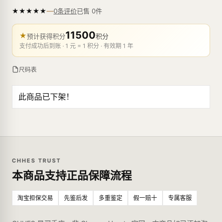
—
★
★
★
★
★
已售
0
件
0条评价
11500
★
预计获得积分
积分
支付成功后到账 · 1 元 = 1 积分 · 有效期 1 年
尺码表
此商品已下架！
CHHES TRUST
本商品支持正品保障流程
淘宝担保交易
先鉴后发
多重鉴定
假一赔十
专属客服