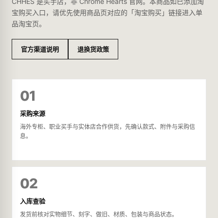
CHHES 是买手店，非 Chrome Hearts 官网。本商品如已添加淘
宝购买入口，请优先使用商品页对应的「淘宝购买」链接进入单
品淘宝页。
官方渠道说明
退换货政策
01
采购来源
海外专柜、职业买手与实体店合作供货，先确认款式、附件与采购信
息。
02
入库查验
发货前核对实物细节、刻字、做旧、材质、包装与商品状态。