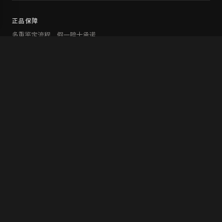
正品保障
多重鉴定流程，假一赔十承诺
全球配送
顺丰包邮，海外直邮可选
7天退换
未使用商品支持退换服务
专属客服
一对一咨询搭配与售后
声明：本站是CHHES买手店，非克罗心官网，请您知晓。 "CHHES"以及“CHHES”图形均为
注册商标。