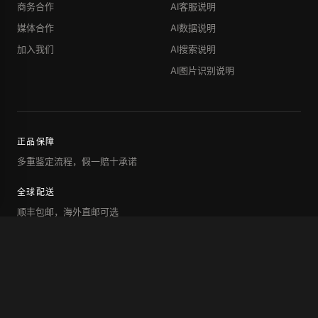
商务合作
AI客服说明
媒体合作
AI数据说明
加入我们
AI搜索说明
AI图片识别说明
正品保障
多重鉴定流程，假一赔十承诺
全球配送
顺丰包邮，海外直邮可选
7天退换
未使用商品支持退换服务
专属客服
一对一咨询搭配与售后