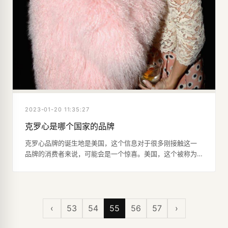
2023-01-20 11:35:27
克罗心是哪个国家的品牌
克罗心品牌的诞生地是美国，这个信息对于很多刚接触这一
品牌的消费者来说，可能会是一个惊喜。美国，这个被称为
“梦想之地”的国家，不仅孕育了无数的创新技术和流行文化，
也是克罗心这一奢侈品牌的摇篮。在美国洛杉矶的工作室
里，每一件克罗心的作品都是由资深的工匠们以手工打造，
他们凭借对工艺的精湛理解和对美学的独到见解，将每一件
产品打磨成为艺术品级别的存在。
‹
53
54
55
56
57
›