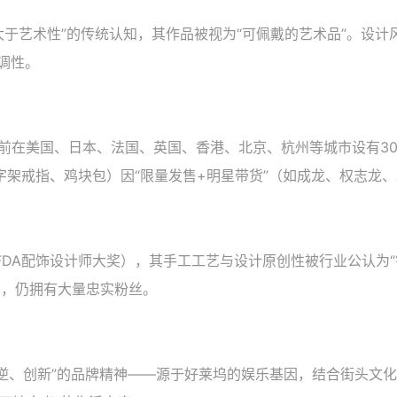
性大于艺术性”的传统认知，其作品被视为“可佩戴的艺术品”。设
特调性。
目前在美国、日本、法国、英国、香港、北京、杭州等城市设有30
架戒指、鸡块包）因“限量发售+明星带货”（如成龙、权志龙、
FDA配饰设计师大奖），其手工工艺与设计原创性被行业公认为“
），仍拥有大量忠实粉丝。
叛逆、创新”的品牌精神——源于好莱坞的娱乐基因，结合街头文化