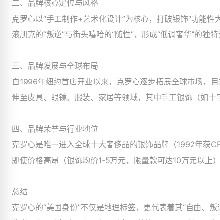
二、品牌核心定位与风格​
克罗心以“手工制作+艺术化设计”为核心，打破银饰“功能
滚朋克的“叛逆”与街头嘻哈的“随性”，形成“低调奢华”的独
三、品牌发展与全球布局​
自1996年纽约首店开业以来，克罗心逐步拓展全球市场，
伸至皮具、眼镜、服装、家居等领域，其中手工银饰（如十字
四、品牌荣誉与行业地位​
克罗心是唯一进入全球十大奢侈品的银饰品牌（1992年获C
即使价格高昂（银饰均价1-5万元，限量款可达10万元以上
总结​
克罗心的“美国身份”不仅是地理标签，更代表着其“自由、