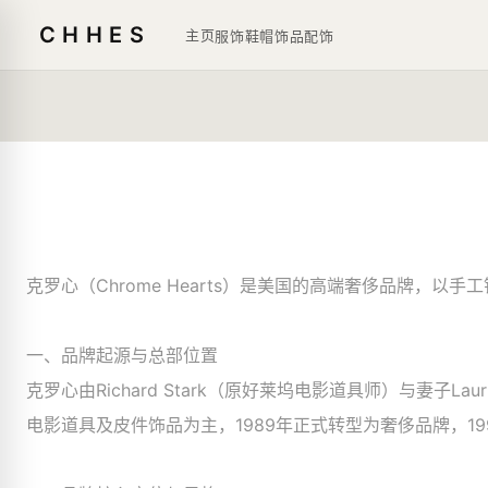
CHHES
主页
服饰鞋帽
饰品
配饰
克罗心（Chrome Hearts）是美国的高端奢侈品牌，
一、品牌起源与总部位置​
克罗心由Richard Stark（原好莱坞电影道具师）与妻子Lau
电影道具及皮件饰品为主，1989年正式转型为奢侈品牌，1