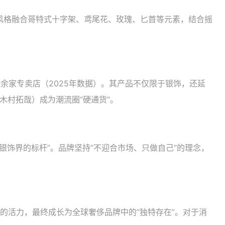
计风格融合哥特式十字架、鸢尾花、玫瑰、匕首等元素，结合摇
余家专卖店（2025年数据）。其产品不仅限于银饰，还延
木村拓哉）成为潮流圈“硬通货”。
银饰界的标杆”。品牌坚持“不迎合市场、只做自己”的理念，
的活力，最终成长为全球奢侈品牌中的“独特存在”。对于消