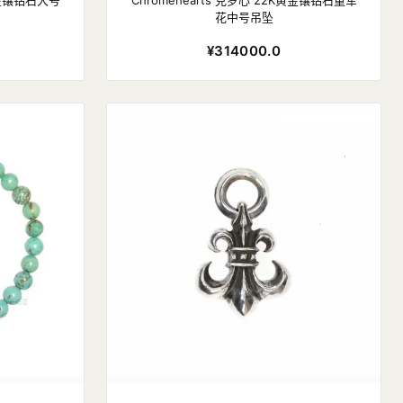
K黄金镶钻石大号
Chromehearts 克罗心 22K黄金镶钻石童军
花中号吊坠
¥314000.0