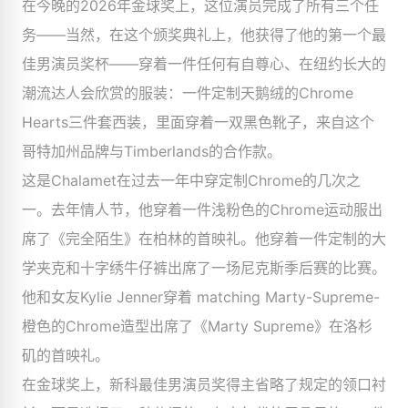
在今晚的2026年金球奖上，这位演员完成了所有三个任
务——当然，在这个颁奖典礼上，他获得了他的第一个最
佳男演员奖杯——穿着一件任何有自尊心、在纽约长大的
潮流达人会欣赏的服装：一件定制天鹅绒的Chrome
Hearts三件套西装，里面穿着一双黑色靴子，来自这个
哥特加州品牌与Timberlands的合作款。
这是Chalamet在过去一年中穿定制Chrome的几次之
一。去年情人节，他穿着一件浅粉色的Chrome运动服出
席了《完全陌生》在柏林的首映礼。他穿着一件定制的大
学夹克和十字绣牛仔裤出席了一场尼克斯季后赛的比赛。
他和女友Kylie Jenner穿着 matching Marty-Supreme-
橙色的Chrome造型出席了《Marty Supreme》在洛杉
矶的首映礼。
在金球奖上，新科最佳男演员奖得主省略了规定的领口衬