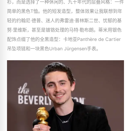
衫，而是选择了一种休闲的、九十年代的层叠风格：一件
简单的黑色T恤。他的短发造型，整体效果让我联想到年
轻的约翰尼·德普、迷人的弗雷迪·普林斯二世、忧郁的基
努·里维斯，甚至是镀铬处理的马特·勒布朗。蒂米用银色
配饰点缀了他的全黑造型：卡地亚Panthère de Cartier
吊坠项链和一块黑色Urban Jürgensen手表。