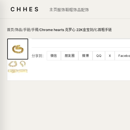
CHHES
主页
服饰鞋帽
饰品
配饰
首页
/
饰品
/
手链/手镯
/
Chrome hearts 克罗心 22K金宝剑/匕首粗手链
分享到：
微信
朋友圈
微博
QQ
X
Faceb