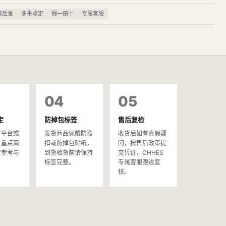
鉴后发
多重鉴定
假一赔十
专属客服
04
05
定
防掉包标签
售后复检
方平台或
发货商品佩戴防盗
收货后如有真假疑
，重点商
扣或防掉包贴纸，
问，按售后政策提
定参考与
到货验货前请保持
交凭证，CHHES
。
标签完整。
专属客服跟进复
核。