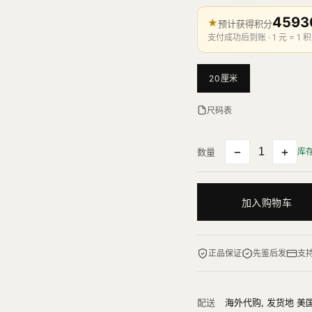
4593
★
预计获得积分
支付成功后到账 · 1 元 = 1 积
20厘米
尺码表
−
+
数量
库
加入购物车
正品保证
先鉴后发
支
配送
海外代购, 发货地 美国