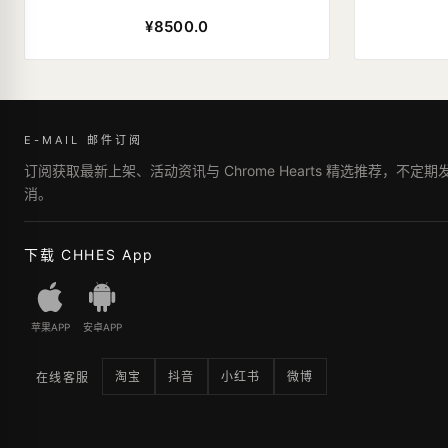
¥8500.0
E-MAIL 邮件订阅
订阅获取最新上架、活动资讯与 Chrome Hearts 精选推荐，不定
消。
下载 CHHES App
苹果APP
安卓APP
淘宝
抖音
小红书
微博
在线客服