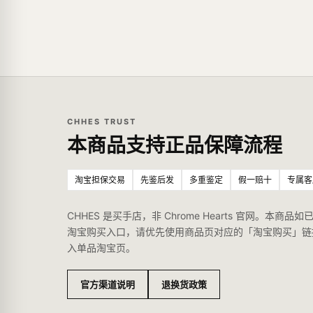
CHHES TRUST
本商品支持正品保障流程
淘宝担保交易
先鉴后发
多重鉴定
假一赔十
专属客
CHHES 是买手店，非 Chrome Hearts 官网。本商品如
淘宝购买入口，请优先使用商品页对应的「淘宝购买」链
入单品淘宝页。
官方渠道说明
退换货政策