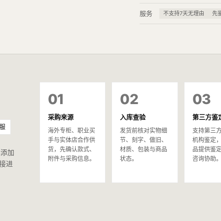
服务
不支持7天无理由
先
01
02
03
采购来源
入库查验
第三方鉴
服
海外专柜、职业买
发货前核对实物细
支持第三
手与实体店合作供
节、刻字、做旧、
机构鉴定
货，先确认款式、
材质、包装与商品
品提供鉴
已添加
附件与采购信息。
状态。
咨询协助
接进