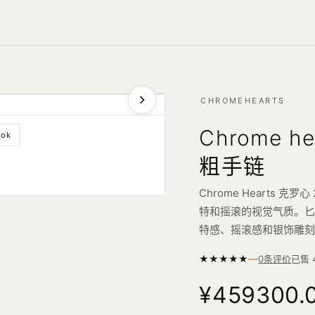
CHROMEHEARTS
Chrome 
ook
粗手链
Chrome Hearts 克
特和摇滚的视觉气质。匕首
特感、摇滚感和银饰雕
—
★
★
★
★
★
已售
0条评价
¥459300.