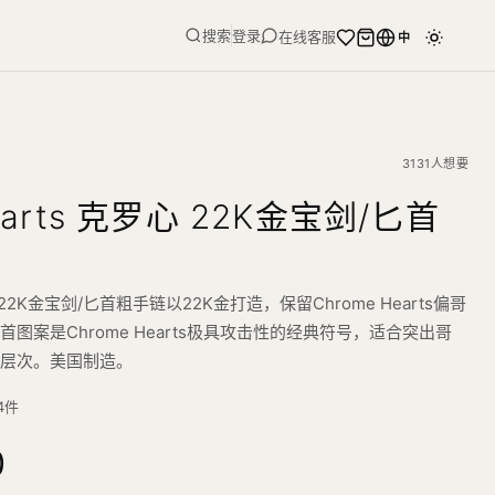
搜索
登录
在线客服
中
3131人想要
hearts 克罗心 22K金宝剑/匕首
罗心 22K金宝剑/匕首粗手链以22K金打造，保留Chrome Hearts偏哥
图案是Chrome Hearts极具攻击性的经典符号，适合突出哥
刻层次。美国制造。
4
件
0