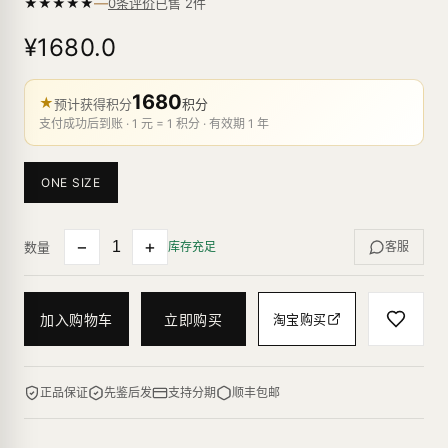
—
★
★
★
★
★
已售
2
件
0条评价
¥1680.0
1680
★
预计获得积分
积分
支付成功后到账 · 1 元 = 1 积分 · 有效期 1 年
ONE SIZE
−
+
数量
库存充足
客服
加入购物车
立即购买
淘宝购买
正品保证
先鉴后发
支持分期
顺丰包邮