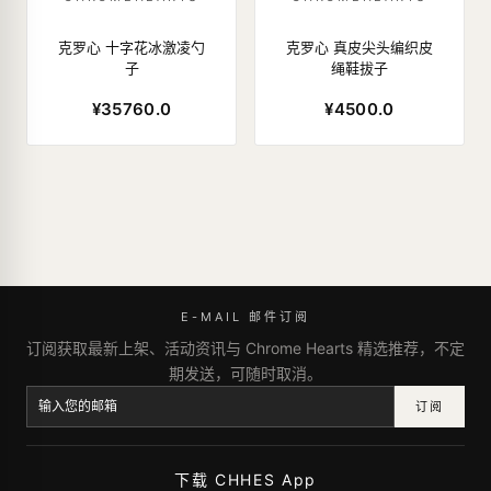
克罗心 十字花冰激凌勺
克罗心 真皮尖头编织皮
子
绳鞋拔子
¥35760.0
¥4500.0
E-MAIL 邮件订阅
订阅获取最新上架、活动资讯与 Chrome Hearts 精选推荐，不定
期发送，可随时取消。
订阅
下载 CHHES App