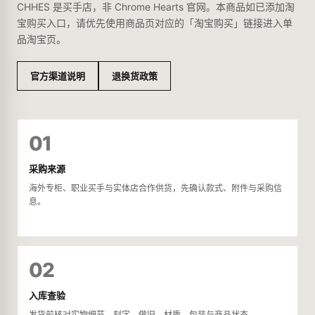
CHHES 是买手店，非 Chrome Hearts 官网。本商品如已添加淘
宝购买入口，请优先使用商品页对应的「淘宝购买」链接进入单
品淘宝页。
官方渠道说明
退换货政策
01
采购来源
海外专柜、职业买手与实体店合作供货，先确认款式、附件与采购信
息。
02
入库查验
发货前核对实物细节、刻字、做旧、材质、包装与商品状态。