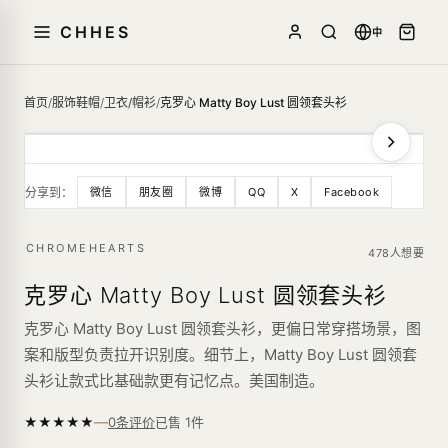
CHHES
中
首页
/
服饰鞋帽
/
卫衣/帽衫
/
克罗心 Matty Boy Lust 圆领套头衫
分享到：
微信
朋友圈
微博
QQ
X
Facebook
CHROMEHEARTS
478人想要
克罗心 Matty Boy Lust 圆领套头衫
克罗心 Matty Boy Lust 圆领套头衫，更偏日常穿搭场景，图
案和版型负责拉开识别度。细节上，Matty Boy Lust 圆领套
头衫让款式比基础款更有记忆点。美国制造。
—
★
★
★
★
★
已售
1
件
0条评价